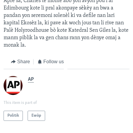
Apre sa, Charles te monte abò yon avyon pou l al
Edimbourg kote li pral akonpaye sèkèy an bwa a
pandan yon seremoni solenèl ki va defile nan lari
kapital Ekosèz la, ki pave ak woch jous tan li rive nan
Palè Holyroodhouse bò kote Katedral Sen Giles la, kote
manm piblik la va gen chans rann yon dènye omaj a
monak la.
Share
Follow us
AP
This item is part of
Politik
Ewòp