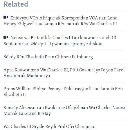
Related
Entèvyou VOA Afrique ak Korespondan VOA nan Lond,
Henry Ridgwell sou Lanmo Rèn nan ak Rèy Wa Charles III
Nouvo wa Britanik la Charles III ap kouwone samdi 10
Septanm nan 24è apre li pwononse premye diskou
Sèkèy Rèn Elizabeth Pran Chimen Edinbourg
Apre Kouwonman Wa Charles III, Pitit Gason li yo Fe yon Paret
Ansanm ak Madanm yo
Prens William Pibliye Premye Deklarasyon li sou Lanmò Rèn
Elizabeth II
Konsèy Aksesyon an Pwoklame Ofisyèlman Wa Charles Nouvo
Monak La Grand Bretay
Wa Charles III Siyale Rèy li Pral Ofri Chanjman