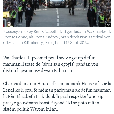
Languages
Pwosesyon sekey Ren Elizabeth II, ki gen ladann Wa Charles II,
Prenses Anne, ak Prens Andrew, pran direksyon Katedral Sen
Giles la nan Edimbourg, Ekos, Lendi 12 Sept. 2022.
Wa Charles III pwomèt pou l swiv egzanp defun
manman li trase de "sèvis san egoyis" pandan yon
diskou li pwononse devan Palman an.
Charles di manm House of Commons ak House of Lords
Lendi ke li pral fè mèman parèyman ak defun manman
li, Rèn Elizabeth II -kidonk li pral respekte "prensip
presye gouvènans konstitisyonèl" ki se poto mitan
sistèm politik Wayom Ini an.