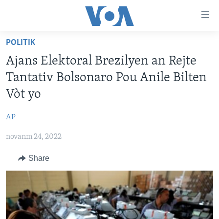
Accessibility
links
Skip
POLITIK
to
AYITI
Ajans Elektoral Brezilyen an Rejte
main
LÈZETAZINI
content
Tantativ Bolsonaro Pou Anile Bilten
AMERIK LATIN
Skip
Vòt yo
to
ENTÈNASYONAL
main
AP
VIDEO
Navigation
Skip
novanm 24, 2022
FLASHPOINT IKRÈN
to
Share
Search
Learning English
SUIV NOU