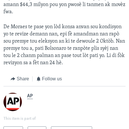
amann $44,3 milyon pou yon pwosè li tanmen ak movèz
fwa.
De Moraes te pase yon lòd konsa anvan sou kondisyon
yo te revize demann nan, epi fè amandman nan rapò
sou premye tou eleksyon an ki te dewoule 2 Oktòb. Nan
premye tou a, pati Bolsonaro te ranpòte plis syèj nan
tou le 2 chanm palman an pase tout lòt pati yo. Li di fòk
revizyon sa a fèt nan 24 hè.
Share
Follow us
AP
This item is part of