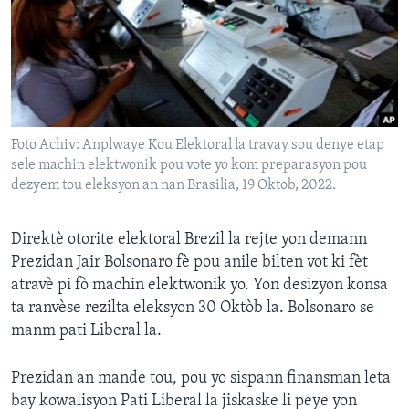
Languages
Foto Achiv: Anplwaye Kou Elektoral la travay sou denye etap
sele machin elektwonik pou vote yo kom preparasyon pou
dezyem tou eleksyon an nan Brasilia, 19 Oktob, 2022.
Direktè otorite elektoral Brezil la rejte yon demann
Prezidan Jair Bolsonaro fè pou anile bilten vot ki fèt
atravè pi fò machin elektwonik yo. Yon desizyon konsa
ta ranvèse rezilta eleksyon 30 Oktòb la. Bolsonaro se
manm pati Liberal la.
Prezidan an mande tou, pou yo sispann finansman leta
bay kowalisyon Pati Liberal la jiskaske li peye yon