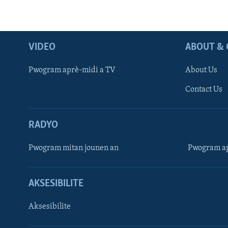
VIDEO
ABOUT & 
Pwogram aprè-midi a TV
About Us
Contact Us
RADYO
Pwogram mitan jounen an
Pwogram ap
AKSESIBILITE
Aksesibilite