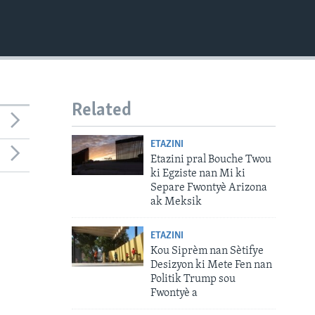
Related
ETAZINI
Etazini pral Bouche Twou
ki Egziste nan Mi ki
Separe Fwontyè Arizona
ak Meksik
ETAZINI
Kou Siprèm nan Sètifye
Desizyon ki Mete Fen nan
Politik Trump sou
Fwontyè a