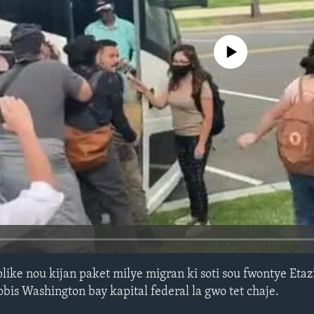
No media source currently avail
plike nou kijan paket milye migran ki soti sou fwontye Etaz
bis Washington bay kapital federal la gwo tet chaje.