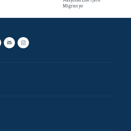
Nasyonal Ede'l Jere
Migran yo