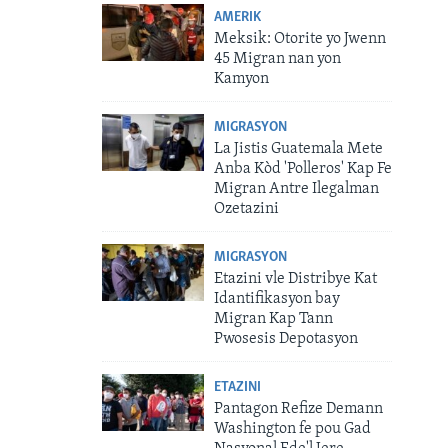
AMERIK
Meksik: Otorite yo Jwenn
45 Migran nan yon
Kamyon
MIGRASYON
La Jistis Guatemala Mete
Anba Kòd 'Polleros' Kap Fe
Migran Antre Ilegalman
Ozetazini
MIGRASYON
Etazini vle Distribye Kat
Idantifikasyon bay
Migran Kap Tann
Pwosesis Depotasyon
ETAZINI
Pantagon Refize Demann
Washington fe pou Gad