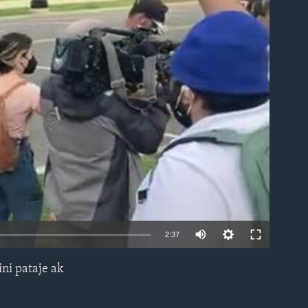
able
2:37
ini pataje ak
EMBED