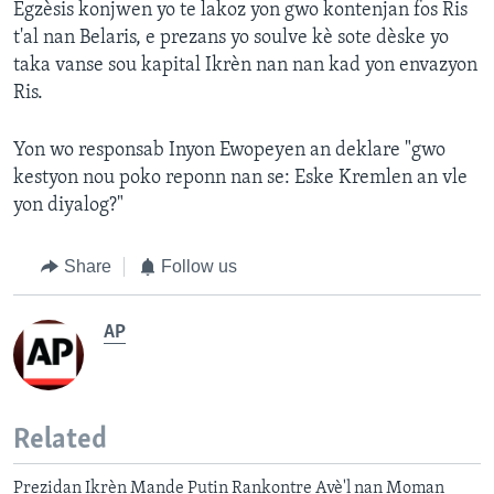
Egzèsis konjwen yo te lakoz yon gwo kontenjan fos Ris
t'al nan Belaris, e prezans yo soulve kè sote dèske yo
taka vanse sou kapital Ikrèn nan nan kad yon envazyon
Ris.
Yon wo responsab Inyon Ewopeyen an deklare "gwo
kestyon nou poko reponn nan se: Eske Kremlen an vle
yon diyalog?"
Share
Follow us
AP
Related
Prezidan Ikrèn Mande Putin Rankontre Avè'l nan Moman