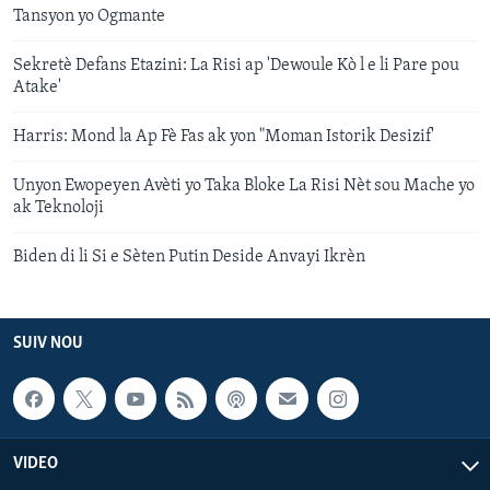
Tansyon yo Ogmante
Sekretè Defans Etazini: La Risi ap 'Dewoule Kò l e li Pare pou
Atake'
Harris: Mond la Ap Fè Fas ak yon "Moman Istorik Desizif'
Unyon Ewopeyen Avèti yo Taka Bloke La Risi Nèt sou Mache yo
ak Teknoloji
Biden di li Si e Sèten Putin Deside Anvayi Ikrèn
SUIV NOU
VIDEO