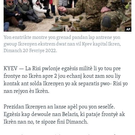
Languages
Yon enstrikte montre yon grenad pandan lap antrene yon
gwoup Ikrenyen ekstrem dwat nan vil Kyev kapital Ikren,
Dimanch 20 Fevriye 2022.
KYEV —
La Risi pwlonje egzèsis militè li yo tou pre
frontye no Ikrèn apre 2 jou echanj kout zam sou liy
kontak ant solda Ikrenyen yo ak separatis pwo- Risi yo
nan rejyon ès Ikrèn.
Prezidan Ikrenyen an lanse apèl pou yon seselfe.
Egzèsis kap dewoule nan Belaris, ki pataje frontyè ak
Ikrèn nan no, te sipoze fini Dimanch.