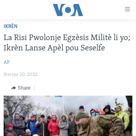
Accessibility
links
Skip
IKRÈN
to
AYITI
La Risi Pwolonje Egzèsis Militè li yo;
main
LÈZETAZINI
content
Ikrèn Lanse Apèl pou Seselfe
AMERIK LATIN
Skip
to
AP
ENTÈNASYONAL
main
fevriye 20, 2022
VIDEO
Navigation
Skip
FLASHPOINT IKRÈN
Share
to
Search
Learning English
SUIV NOU