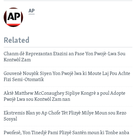
AP
Related
Chanm dè Reprezantan Etazini an Pase Yon Pwojè-Lwa Sou
Kontwòl Zam
Gouvenè Nouyòk Siyen Yon Pwojè lwa ki Moute Laj Pou Achte
Fizi Semi-Otomatik
Aktè Matthew McConaughey Sipliye Kongrè a poul Adopte
Pwojè Lwa sou Kontwòl Zam nan
Ekstremis Blan yo Ap Chofe Tèt Plizyè Milye Moun sou Rezo
Sosyal
Pwofesѐ, Yon Tinedjѐ Pami Plizyѐ Santѐn moun ki Tonbe anba