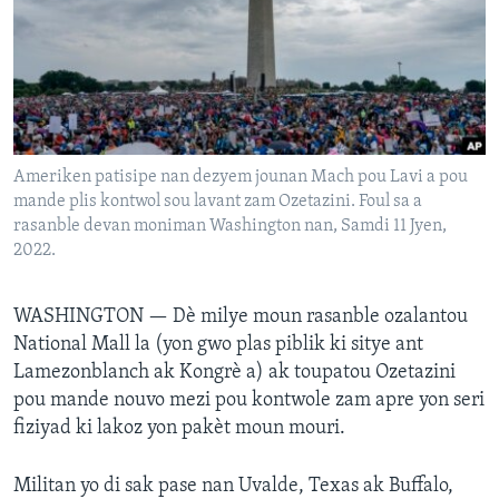
Languages
Ameriken patisipe nan dezyem jounan Mach pou Lavi a pou
mande plis kontwol sou lavant zam Ozetazini. Foul sa a
rasanble devan moniman Washington nan, Samdi 11 Jyen,
2022.
WASHINGTON —
Dè milye moun rasanble ozalantou
National Mall la (yon gwo plas piblik ki sitye ant
Lamezonblanch ak Kongrè a) ak toupatou Ozetazini
pou mande nouvo mezi pou kontwole zam apre yon seri
fiziyad ki lakoz yon pakèt moun mouri.
Militan yo di sak pase nan Uvalde, Texas ak Buffalo,