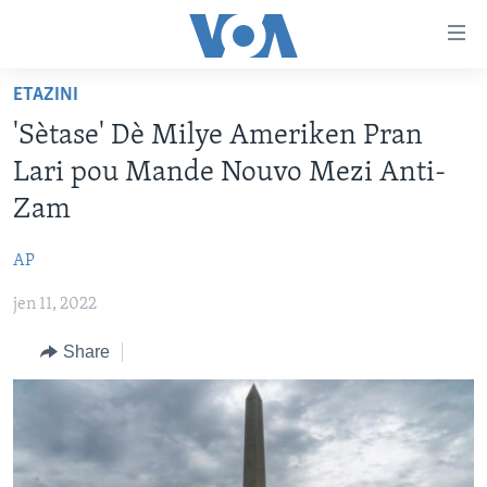
Accessibility
links
Skip
ETAZINI
to
AYITI
'Sètase' Dè Milye Ameriken Pran
main
LÈZETAZINI
content
Lari pou Mande Nouvo Mezi Anti-
AMERIK LATIN
Skip
Zam
to
ENTÈNASYONAL
main
AP
VIDEO
Navigation
Skip
jen 11, 2022
FLASHPOINT IKRÈN
to
Share
Search
Learning English
SUIV NOU