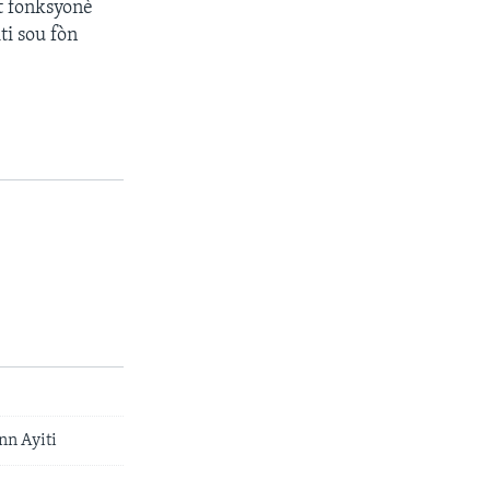
ut fonksyonè
ti sou fòn
nn Ayiti