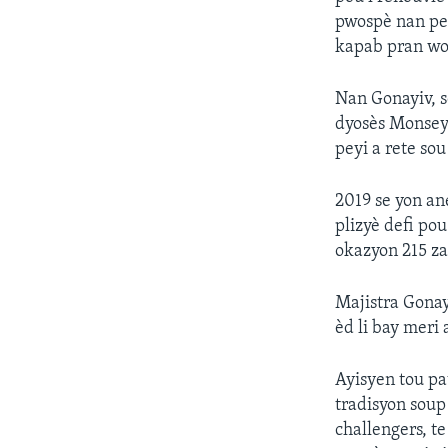
pwospè nan pey
kapab pran wou
Nan Gonayiv, s
dyosès Monseyè
peyi a rete so
2019 se yon an
plizyè defi po
okazyon 215 z
Majistra Gonay
èd li bay meri
Ayisyen tou pa
tradisyon soup
challengers, t