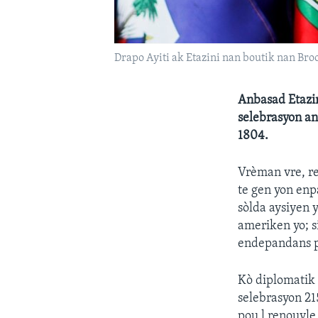
Drapo Ayiti ak Etazini nan boutik nan B
Anbasad Etazin
selebrasyon an
1804.
Vrèman vre, re
te gen yon enp
sòlda aysiyen y
ameriken yo; s
endepandans p
Kò diplomatik
selebrasyon 21
pou l renouvle