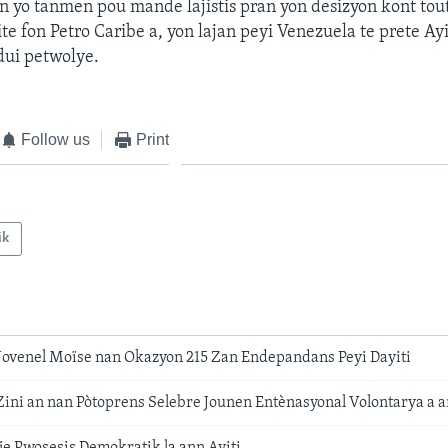
-in yo tanmen pou mande lajistis pran yon desizyon kont to
pite fon Petro Caribe a, yon lajan peyi Venezuela te prete Ayi
dui petwolye.
Follow us
Print
ik
Jovenel Moïse nan Okazyon 215 Zan Endepandans Peyi Dayiti
ini an nan Pòtoprens Selebre Jounen Entènasyonal Volontarya a a
je Pwosesis Demokratik la ann Ayiti