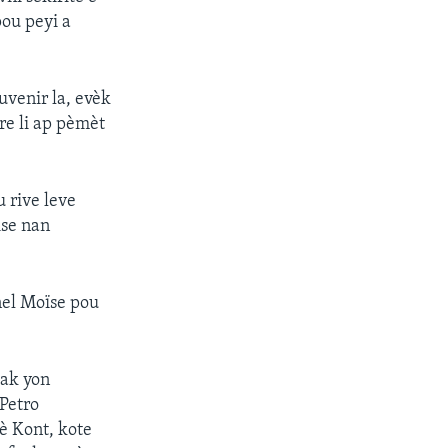
pou peyi a
venir la, evèk
re li ap pèmèt
u rive leve
ise nan
enel Moïse pou
 ak yon
 Petro
è Kont, kote