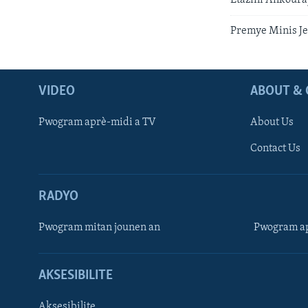
Premye Minis Je
VIDEO
ABOUT & 
Pwogram aprè-midi a TV
About Us
Contact Us
RADYO
Pwogram mitan jounen an
Pwogram ap
AKSESIBILITE
Aksesibilite