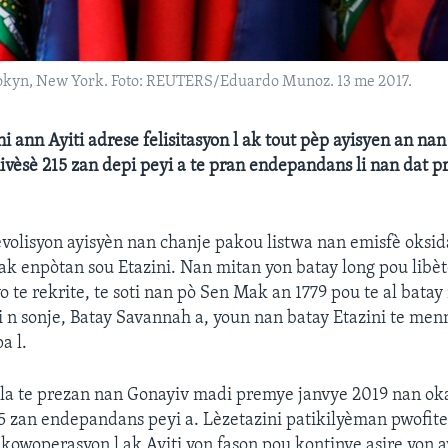
rookyn, New York. Foto: REUTERS/Eduardo Munoz. 13 me 2017.
i ann Ayiti adrese felisitasyon l ak tout pèp ayisyen an na
ivèsè 215 zan depi peyi a te pran endepandans li nan dat 
volisyon ayisyèn nan chanje pakou listwa nan emisfè oksidan
ak enpòtan sou Etazini. Nan mitan yon batay long pou libèt
o te rekrite, te soti nan pò Sen Mak an 1779 pou te al batay
i n sonje, Batay Savannah a, youn nan batay Etazini te me
a l.
 la te prezan nan Gonayiv madi premye janvye 2019 nan ok
5 zan endepandans peyi a. Lèzetazini patikilyèman pwofit
 kowoperasyon l ak Ayiti yon fason pou kontinye asire yon av