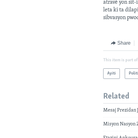
atravè yon sit
leta ki ta dila
sibvasyon pwo
Share
This item is part of
Ayiti
Polit
Related
Mesaj Prezidan 
Misyon Nasyon Z
Etazini Ankoura