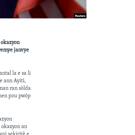
n okazyon
premye janvye
tal la e sa li
e ann Ayiti,
 nan ran sòlda
nnen pou pwòp
azyon
e okazyon an
ni sekiritè e