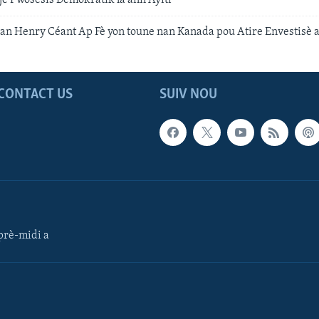
an Henry Céant Ap Fè yon toune nan Kanada pou Atire Envestisè a
CONTACT US
SUIV NOU
rè-midi a