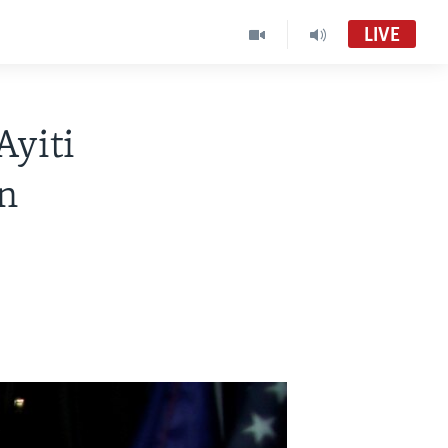
LIVE
Ayiti
n