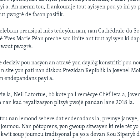
i a. An menm tou, li ankouraje tout ayisyen pou yo ini yo 
t pwogrè de fason pasifik.
elebran prensipal mès tedeyòm nan, nan Cathédrale du Sou
 Yves Marie Péan preche sou linite ant tout ayisyen ki dap
u wout pwogrè.
e desiziv pou nasyon an atravè yon daylòg konstritif pou no
u n site yon pati nan diskou Prezidan Repiblik la Jovenel Mo
an endepandans peyi a.
iv la, Neil Latortue, bò kote pa l remèsye Chèf leta a, Jov
 a nan kad reyalizasyon plizyè pwojè pandan lane 2018 la.
tou nan lemond sebere dat endenadans la, premye janvye,
 joumou. Nan pòtoprens, yon gwoup sitwayen ki rele tèt yo
e kwit soup joumou tradisyonal pa yo a devan Kou Siperyè d