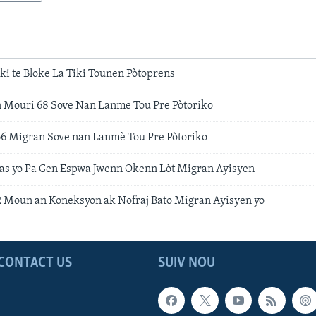
ki te Bloke La Tiki Tounen Pòtoprens
Mouri 68 Sove Nan Lanme Tou Pre Pòtoriko
6 Migran Sove nan Lanmè Tou Pre Pòtoriko
s yo Pa Gen Espwa Jwenn Okenn Lòt Migran Ayisyen
 Moun an Koneksyon ak Nofraj Bato Migran Ayisyen yo
CONTACT US
SUIV NOU