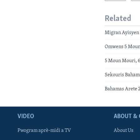
Related
Migran Ayisyen 
Omwens 5 Moun 
5 Moun Mouri, 6
Sekouris Bahama
Bahamas Arete 2
VIDEO
ABOUT & 
Pwogram aprè-midi a TV
About Us