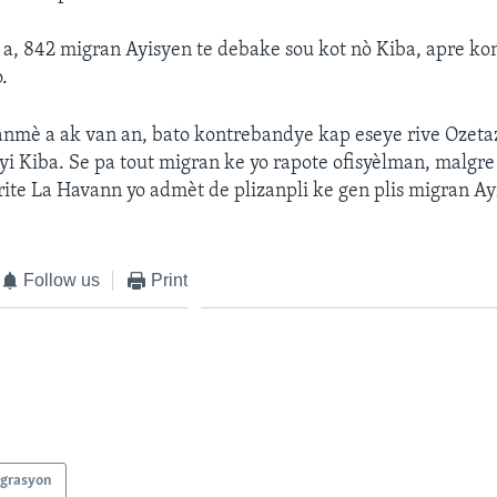
, 842 migran Ayisyen te debake sou kot nò Kiba, apre ko
.
nmè a ak van an, bato kontrebandye kap eseye rive Ozetazi
eyi Kiba. Se pa tout migran ke yo rapote ofisyèlman, malgr
orite La Havann yo admèt de plizanpli ke gen plis migran Ay
Follow us
Print
grasyon