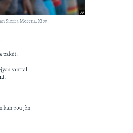
nan Sierra Morena, Kiba.
.
a pakèt.
ejyon santral
nt.
n kan pou jèn