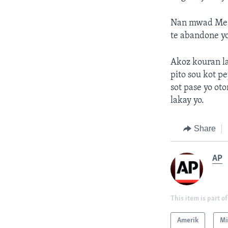
Nan mwad Me a
te abandone yo
Akoz kouran la
pito sou kot p
sot pase yo ot
lakay yo.
Share
AP
This item is part of
Amerik
Mi