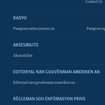
Contact Us
RADYO
Pwogram mitan jounen an
Pwogram ap
AKSESIBILITE
Aksesibilite
EDITORYAL NAN GOUVÈNMAN AMERIKEN AN
Learning English
Editoryal nan gouvènman ameriken an
SUIV NOU
RÈGLEMAN SOU ENFÒMASYON PRIVE