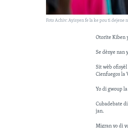
Foto Achiv: Ayisyen fe la ke pou ti deje
Otorite Kiben 
Se dènye nan y
Sit wèb ofisyè
Cienfuegos la 
Yo di gwoup la
Cubadebate di
jan.
Migran yo di yo