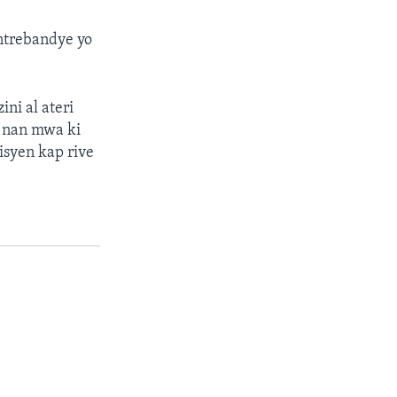
ntrebandye yo
ni al ateri
e nan mwa ki
isyen kap rive