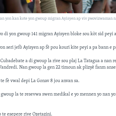
ne nan yon kan kote yon gwoup migran Ayisyen ap viv pwovizwaman 
yo di yon gwoup 141 migran Ayisyen bloke sou kòt sid peyi a
on seri jefò Ayisyen ap fè pou kouri kite peyi a pa bann e p
l Cubadebate a di gwoup la rive sou plaj La Tatagua a nan r
Vandredi. Nan gwoup la gen 22 timoun ak plizyè fanm anse
 te fè vwal depi La Gonav 8 jou anvan sa.
 gwoup la te resevwa swen medikal e yo mennen yo nan yo
 te esepere rive Ozetazini.