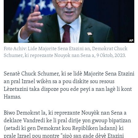
Languages
Foto Achiv: Lide Majorite Sena Etazini an, Demokrat Chuck
Schumer, ki reprezante Nouyok nan Sena a, 9 Oktob, 2023.
Senatè Chuck Schumer, ki se lidè Majorite Sena Etazini
an pral Izrael wikèn sa a pou diskite sou resous
Lèzetazini taka dispoze pou ede peyi a nan lagè li kont
Hamas.
Biwo Demokrat la, ki reprezante Nouyòk nan Sena a
deklare Vandredi ke li pral dirije yon gwoup bipatizan
(setadi ki gen Demokrat kou Repibliken ladann) ki
prale Izrael pou montre "sipò san gade dèyè Etazini