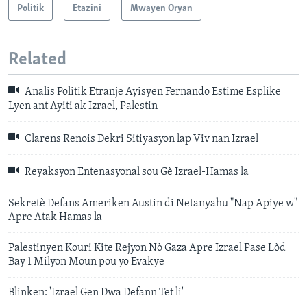
Politik
Etazini
Mwayen Oryan
Related
Analis Politik Etranje Ayisyen Fernando Estime Esplike
Lyen ant Ayiti ak Izrael, Palestin
Clarens Renois Dekri Sitiyasyon lap Viv nan Izrael
Reyaksyon Entenasyonal sou Gè Izrael-Hamas la
Sekretè Defans Ameriken Austin di Netanyahu "Nap Apiye w"
Apre Atak Hamas la
Palestinyen Kouri Kite Rejyon Nò Gaza Apre Izrael Pase Lòd
Bay 1 Milyon Moun pou yo Evakye
Blinken: 'Izrael Gen Dwa Defann Tet li'