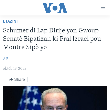
Accessibility
links
Skip
ETAZINI
to
AYITI
Schumer di Lap Dirije yon Gwoup
main
LÈZETAZINI
content
Senatè Bipatizan ki Pral Izrael pou
AMERIK LATIN
Skip
Montre Sipò yo
to
ENTÈNASYONAL
main
AP
VIDEO
Navigation
Skip
oktòb 13, 2023
FLASHPOINT IKRÈN
to
Share
Search
Learning English
SUIV NOU