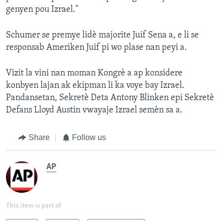
genyen pou Izrael."
Schumer se premye lidè majorite Juif Sena a, e li se
responsab Ameriken Juif pi wo plase nan peyi a.
Vizit la vini nan moman Kongrè a ap konsidere
konbyen lajan ak ekipman li ka voye bay Izrael.
Pandansetan, Sekretè Deta Antony Blinken epi Sekretè
Defans Lloyd Austin vwayaje Izrael semèn sa a.
Share
Follow us
AP
This item is part of