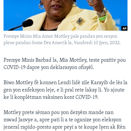
Languages
Premye Minis Mia Amor Mottley pale pandan yon sesyon
plene pandan Some Dez Amerik la, Vandredi 10 Jyen, 2022.
Premye Minis Barbad la, Mia Mottley, teste pozitiv pou
COVID-19 dapre yon deklarasyon ofisyèl.
Biwo Mottley fè konnen Lendi lidè zile Karayib de lès la
gen yon enfeksyon leje, e li pral rete lakay li. Yo ajoute
ke li konplètman vaksinen kont COVID-19.
Mottley prete sèman pou yon dezyèm mande nan
mwad Janvye a, apre pati li a te oganize yon eleksyon
jeneral rapido-presto apre peyi a te koupe lyen ak Rèn