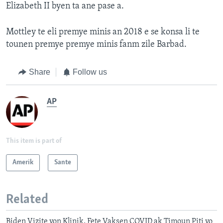
Elizabeth II byen ta ane pase a.
Mottley te eli premye minis an 2018 e se konsa li te
tounen premye premye minis fanm zile Barbad.
Share
Follow us
AP
This item is part of
Amerik
Sante
Related
Biden Vizite yon Klinik, Fete Vaksen COVID ak Timoun Piti yo