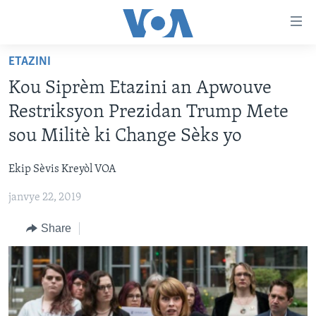
Accessibility
links
Skip
ETAZINI
to
AYITI
Kou Siprèm Etazini an Apwouve
main
LÈZETAZINI
content
Restriksyon Prezidan Trump Mete
AMERIK LATIN
Skip
sou Militè ki Change Sèks yo
to
ENTÈNASYONAL
main
Ekip Sèvis Kreyòl VOA
VIDEO
Navigation
Skip
janvye 22, 2019
FLASHPOINT IKRÈN
to
Share
Search
Learning English
SUIV NOU