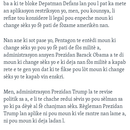
ba a ki te bloke Depatman Defans lan pou l pat ka mete
an aplikasyon restriksyon yo, men, pou kounnya, li
refize tou konsidere li legal pou enpeche moun ki
change sèks yo fè pati de fòzame amerikèn nan.
Nan ane ki sot pase yo, Pentagon te entèdi moun ki
change sèks yo pou yo fè pati de fòs militè a,
administrasyon ansyen Prezidan Barack Obama a te di
moun ki change sèks yo e ki deja nan fòs militè a kapab
rete e te gen yon dat ki te fikse pou lòt moun ki change
sèks yo te kapab vin enskri.
Men, administrasyon Prezidan Trump la te revise
politik sa a, e li te chache redui sèvis yo pou sèlman sa
yo ki pa dèyè al fè chanjman sèks. Règleman Prezidan
Trump lan aplike ni pou moun ki vle rantre nan lame a,
ni pou moun ki deja ladan l.