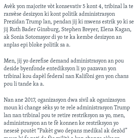
Avèk yon majorite vòt konsevativ 5 kont 4, tribinal la te
ranvèse desizyon ki kont politik administrasyon
Prezidan Trump lan, pendan jij ki mwens estrik yo ki se
jij Ruth Bader Ginsburg, Stephen Breyer, Elena Kagan,
ak Sonia Sotomayor di yo te ka kembe desizyon an
anplas epi bloke politik sa a.
Men, jij yo derefise demand administrasyon an pou
deside byenfonde entediksyon li yo pazavan yon
tribinal kou dapèl federal nan Kalifòni gen yon chans
pou li tande ka a.
Nan ane 2017, oganizasyon dwa sivil ak oganizasyon
moun ki change sèks yo te rele administrasyon Trump
lan nan tribinal pou te retire restriksyon sa yo, men,
administrasyon an te fè konnen ke restriksyon yo
nesesè poutèt “Pakèt gwo depans medikal ak dezòd”