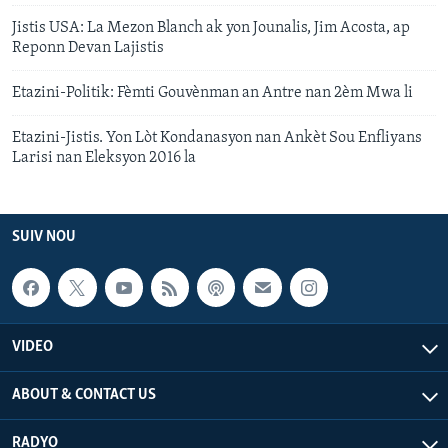
Jistis USA: La Mezon Blanch ak yon Jounalis, Jim Acosta, ap
Reponn Devan Lajistis
Etazini-Politik: Fèmti Gouvènman an Antre nan 2èm Mwa li
Etazini-Jistis. Yon Lòt Kondanasyon nan Ankèt Sou Enfliyans
Larisi nan Eleksyon 2016 la
SUIV NOU
VIDEO
ABOUT & CONTACT US
RADYO