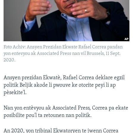
Languages
Foto Achiv: Ansyen Prezidan Ekwate Rafael Correa pandan
yon entevyou ak Associated Press nan vil Brussels, 11 Sept.
2020.
Ansyen prezidan Ekwatè, Rafael Correa deklare egzil
politik Beljik akode li pwouve ke otorite peyi li ap
pèsekite'l.
Nan yon entèvyou ak Associated Press, Correa pa ekate
posibilite pou'l ta retounen nan politik.
An 2020, yon tribinal Ekwatoryen te jwenn Correa