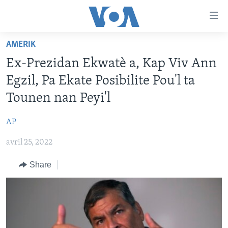
Accessibility
links
Skip
AMERIK
to
AYITI
Ex-Prezidan Ekwatè a, Kap Viv Ann
main
LÈZETAZINI
content
Egzil, Pa Ekate Posibilite Pou'l ta
AMERIK LATIN
Skip
Tounen nan Peyi'l
to
ENTÈNASYONAL
main
AP
VIDEO
Navigation
Skip
avril 25, 2022
FLASHPOINT IKRÈN
to
Share
Search
Learning English
SUIV NOU