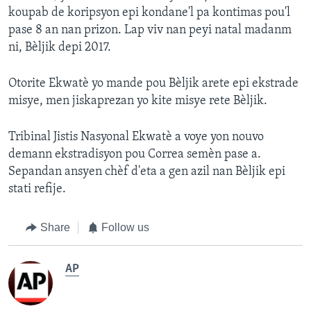
koupab de koripsyon epi kondane'l pa kontimas pou'l
pase 8 an nan prizon. Lap viv nan peyi natal madanm
ni, Bèljik depi 2017.
Otorite Ekwatè yo mande pou Bèljik arete epi ekstrade
misye, men jiskaprezan yo kite misye rete Bèljik.
Tribinal Jistis Nasyonal Ekwatè a voye yon nouvo
demann ekstradisyon pou Correa semèn pase a.
Sepandan ansyen chèf d'eta a gen azil nan Bèljik epi
stati refije.
Share
Follow us
AP