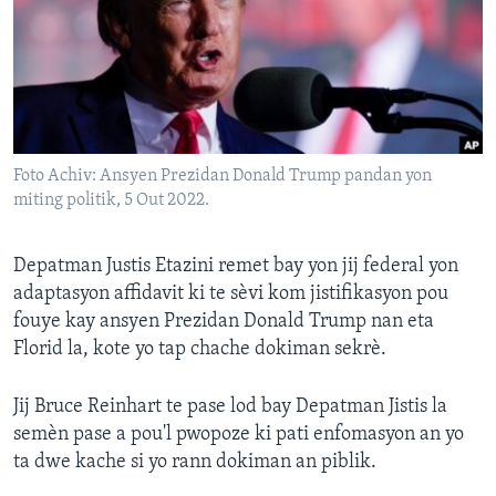
Languages
Foto Achiv: Ansyen Prezidan Donald Trump pandan yon
miting politik, 5 Out 2022.
Depatman Justis Etazini remet bay yon jij federal yon
adaptasyon affidavit ki te sèvi kom jistifikasyon pou
fouye kay ansyen Prezidan Donald Trump nan eta
Florid la, kote yo tap chache dokiman sekrè.
Jij Bruce Reinhart te pase lod bay Depatman Jistis la
semèn pase a pou'l pwopoze ki pati enfomasyon an yo
ta dwe kache si yo rann dokiman an piblik.