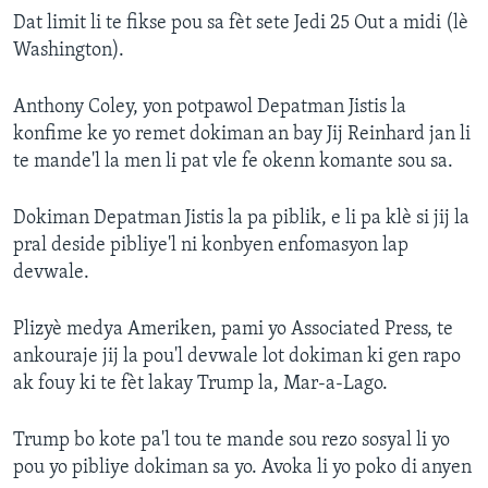
Dat limit li te fikse pou sa fèt sete Jedi 25 Out a midi (lè
Washington).
Anthony Coley, yon potpawol Depatman Jistis la
konfime ke yo remet dokiman an bay Jij Reinhard jan li
te mande'l la men li pat vle fe okenn komante sou sa.
Dokiman Depatman Jistis la pa piblik, e li pa klè si jij la
pral deside pibliye'l ni konbyen enfomasyon lap
devwale.
Plizyè medya Ameriken, pami yo Associated Press, te
ankouraje jij la pou'l devwale lot dokiman ki gen rapo
ak fouy ki te fèt lakay Trump la, Mar-a-Lago.
Trump bo kote pa'l tou te mande sou rezo sosyal li yo
pou yo pibliye dokiman sa yo. Avoka li yo poko di anyen