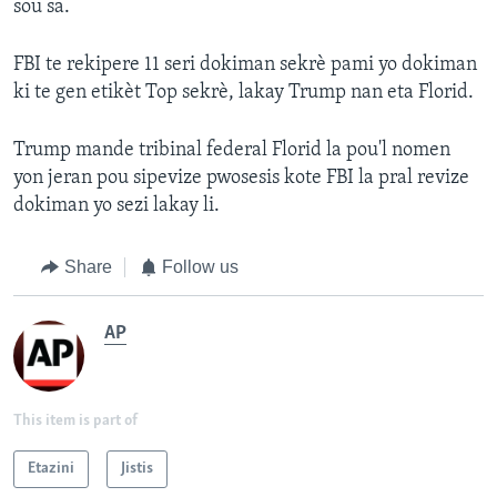
sou sa.
FBI te rekipere 11 seri dokiman sekrè pami yo dokiman
ki te gen etikèt Top sekrè, lakay Trump nan eta Florid.
Trump mande tribinal federal Florid la pou'l nomen
yon jeran pou sipevize pwosesis kote FBI la pral revize
dokiman yo sezi lakay li.
Share
Follow us
AP
This item is part of
Etazini
Jistis