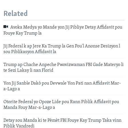
Related
Avoka Medya yo Mande yon Jij Pibliye Detay Affidavit pou
Fouye Kay Trump la
Jij Federal k ap Jere Ka Trump la Gen Pou'l Anonse Desizyon l
sou Piblikasyon Affidavit la
Trump ap Chache Anpeche Pwovizwaman FBI Gade Materyo li
te Sezi Lakay li nan Florid
Yon Jij Sanble Dakò pou Devwale Yon Pati nan Affidavit Mar-
a-Lago a
Otorite Federal yo Opoze Lide pou Rann Piblik Affidavit pou
Manda Fouy Mar-a-Lago a
Detay sou Manda ki te Pèmèt FBI Fouye Kay Trump Taka vinn
Piblik Vandredi