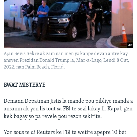
Ajan Sevis Sekre ak zam nan men yo kanpe devan antre kay
ansyen Prezidan Donald Trump la, Mar-a-Lago, Lendi 8 Out,
2022, nan Palm Beach, Florid.
BWAT MISTERYE
Demann Depatman Jistis la mande pou pibliye manda a
ansanm ak yon lis tout sa FBI te sezi lakay li. Kapab gen
kèk bagay yo pa revele pou rezon sekirite.
Yon sous te di Reuters ke FBI te wetire apepre 10 bèt