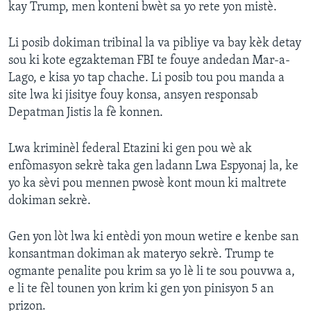
kay Trump, men konteni bwèt sa yo rete yon mistè.
Li posib dokiman tribinal la va pibliye va bay kèk detay
sou ki kote egzakteman FBI te fouye andedan Mar-a-
Lago, e kisa yo tap chache. Li posib tou pou manda a
site lwa ki jisitye fouy konsa, ansyen responsab
Depatman Jistis la fè konnen.
Lwa kriminèl federal Etazini ki gen pou wè ak
enfòmasyon sekrè taka gen ladann Lwa Espyonaj la, ke
yo ka sèvi pou mennen pwosè kont moun ki maltrete
dokiman sekrè.
Gen yon lòt lwa ki entèdi yon moun wetire e kenbe san
konsantman dokiman ak materyo sekrè. Trump te
ogmante penalite pou krim sa yo lè li te sou pouvwa a,
e li te fèl tounen yon krim ki gen yon pinisyon 5 an
prizon.