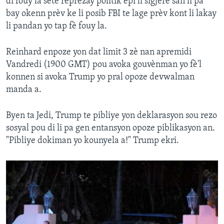
di fouy la sete reprezay politik epi li sigjere san li pa
bay okenn prèv ke li posib FBI te lage prèv kont li lakay
li pandan yo tap fè fouy la.
Reinhard enpoze yon dat limit 3 zè nan apremidi
Vandredi (1900 GMT) pou avoka gouvènman yo fè'l
konnen si avoka Trump yo pral opoze devwalman
manda a.
Byen ta Jedi, Trump te pibliye yon deklarasyon sou rezo
sosyal pou di li pa gen entansyon opoze piblikasyon an.
"Pibliye dokiman yo kounyela a!" Trump ekri.