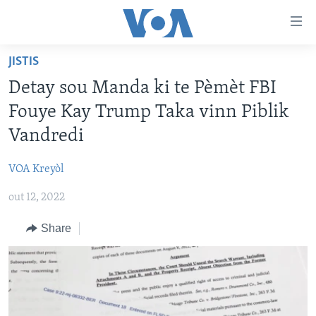
Accessibility
links
Skip
JISTIS
to
AYITI
Detay sou Manda ki te Pèmèt FBI
main
LÈZETAZINI
content
Fouye Kay Trump Taka vinn Piblik
AMERIK LATIN
Skip
Vandredi
to
ENTÈNASYONAL
main
VOA Kreyòl
VIDEO
Navigation
Skip
out 12, 2022
FLASHPOINT IKRÈN
to
Share
Search
Learning English
SUIV NOU