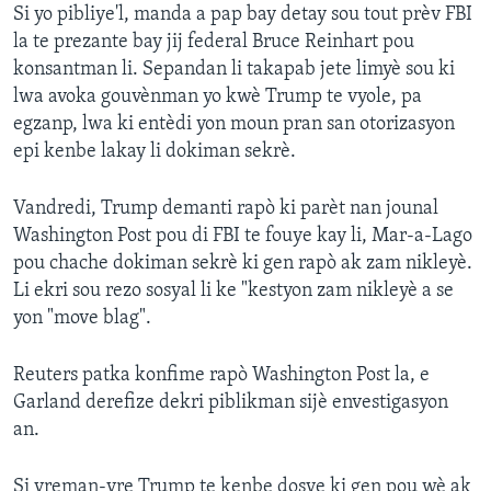
Si yo pibliye'l, manda a pap bay detay sou tout prèv FBI
la te prezante bay jij federal Bruce Reinhart pou
konsantman li. Sepandan li takapab jete limyè sou ki
lwa avoka gouvènman yo kwè Trump te vyole, pa
egzanp, lwa ki entèdi yon moun pran san otorizasyon
epi kenbe lakay li dokiman sekrè.
Vandredi, Trump demanti rapò ki parèt nan jounal
Washington Post pou di FBI te fouye kay li, Mar-a-Lago
pou chache dokiman sekrè ki gen rapò ak zam nikleyè.
Li ekri sou rezo sosyal li ke "kestyon zam nikleyè a se
yon "move blag".
Reuters patka konfime rapò Washington Post la, e
Garland derefize dekri piblikman sijè envestigasyon
an.
Si vreman-vre Trump te kenbe dosye ki gen pou wè ak