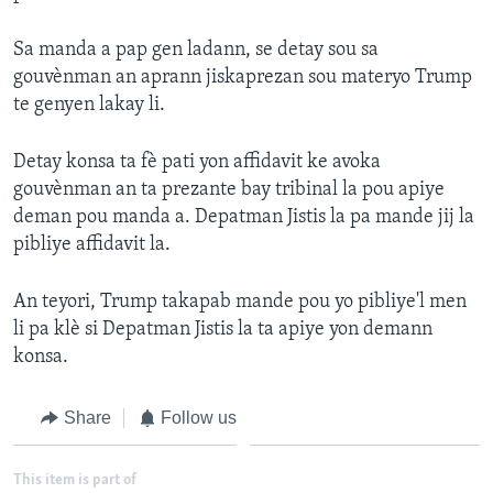
Sa manda a pap gen ladann, se detay sou sa
gouvènman an aprann jiskaprezan sou materyo Trump
te genyen lakay li.
Detay konsa ta fè pati yon affidavit ke avoka
gouvènman an ta prezante bay tribinal la pou apiye
deman pou manda a. Depatman Jistis la pa mande jij la
pibliye affidavit la.
An teyori, Trump takapab mande pou yo pibliye'l men
li pa klè si Depatman Jistis la ta apiye yon demann
konsa.
Share
Follow us
This item is part of