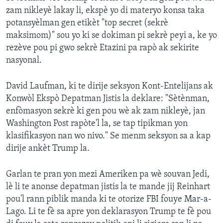
zam nikleyè lakay li, ekspè yo di materyo konsa taka
potansyèlman gen etikèt "top secret (sekrè
maksimom)" sou yo ki se dokiman pi sekrè peyi a, ke yo
rezève pou pi gwo sekrè Etazini pa rapò ak sekirite
nasyonal.
David Laufman, ki te dirije seksyon Kont-Entelijans ak
Konwòl Ekspò Depatman Jistis la deklare: "Sètènman,
enfòmasyon sekrè ki gen pou wè ak zam nikleyè, jan
Washington Post rapòte'l la, se tap tipikman yon
klasifikasyon nan wo nivo." Se menm seksyon sa a kap
dirije ankèt Trump la.
Garlan te pran yon mezi Ameriken pa wè souvan Jedi,
lè li te anonse depatman jistis la te mande jij Reinhart
pou'l rann piblik manda ki te otorize FBI fouye Mar-a-
Lago. Li te fè sa apre yon deklarasyon Trump te fè pou