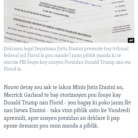
Languages
Dokiman legal Depatman Jistis Etazini prezante bay tribinal
federal sid Florid la pou mande'l rann piblik manda ki te
otorize FBI fouye kay ansyen Prezidan Donald Trump nan eta
Florid la.
Nouvo detay sou sak te lakoz Minis Jistis Etazini an,
Merrick Garland te bay otorizasyon pou fouye kay
Donald Trump nan Florid - yon bagay ki poko janm fèt
nan listwa Etazini - taka vinn piblik osito ke Vandredi
apremidi, apre ansyen prezidan an deklare li pap
opoze demann pou rann manda a piblik.