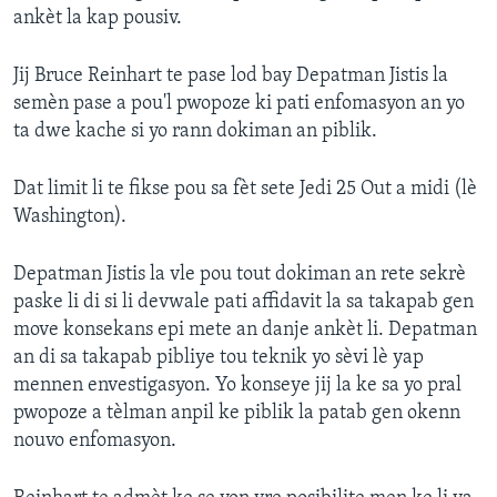
ankèt la kap pousiv.
Jij Bruce Reinhart te pase lod bay Depatman Jistis la
semèn pase a pou'l pwopoze ki pati enfomasyon an yo
ta dwe kache si yo rann dokiman an piblik.
Dat limit li te fikse pou sa fèt sete Jedi 25 Out a midi (lè
Washington).
Depatman Jistis la vle pou tout dokiman an rete sekrè
paske li di si li devwale pati affidavit la sa takapab gen
move konsekans epi mete an danje ankèt li. Depatman
an di sa takapab pibliye tou teknik yo sèvi lè yap
mennen envestigasyon. Yo konseye jij la ke sa yo pral
pwopoze a tèlman anpil ke piblik la patab gen okenn
nouvo enfomasyon.