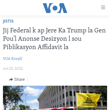
Accessibility
links
Skip
JISTIS
to
AYITI
Jij Federal k ap Jere Ka Trump la Gen
main
LÈZETAZINI
content
Pou'l Anonse Desizyon l sou
AMERIK LATIN
Skip
Piblikasyon Affidavit la
to
ENTÈNASYONAL
main
VOA Kreyòl
VIDEO
Navigation
Skip
out 25, 2022
FLASHPOINT IKRÈN
to
Share
Search
Learning English
SUIV NOU