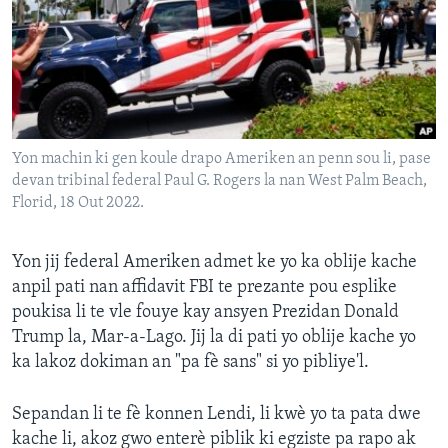
Languages
Yon machin ki gen koule drapo Ameriken an penn sou li, pase
devan tribinal federal Paul G. Rogers la nan West Palm Beach,
Florid, 18 Out 2022.
Yon jij federal Ameriken admet ke yo ka oblije kache
anpil pati nan affidavit FBI te prezante pou esplike
poukisa li te vle fouye kay ansyen Prezidan Donald
Trump la, Mar-a-Lago. Jij la di pati yo oblije kache yo
ka lakoz dokiman an "pa fè sans" si yo pibliye'l.
Sepandan li te fè konnen Lendi, li kwè yo ta pata dwe
kache li, akoz gwo enterè piblik ki egziste pa rapo ak