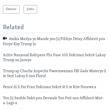
Etazini
Jistis
Related
Avoka Medya yo Mande yon Jij Pibliye Detay Affidavit pou
Fouye Kay Trump la
Achiv Nasyonal Rekipere Plis Pase 100 Dokiman Sekrè Lakay
Trump an Janvye
Trump ap Chache Anpeche Pwovizwaman FBI Gade Materyo li
te Sezi Lakay li nan Florid
Pence di li Pat Pran Dokiman Sekrè lè li te Kite Pouvwa a
Yon Jij Sanble Dakò pou Devwale Yon Pati nan Affidavit Mar-
a-Lago a