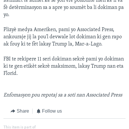
Reinhart te admèt ke se yon vre posibilite men ke li va
fè detèrminasyon sa a apre yo soumèt ba li dokiman pa
yo.
Plizyè medya Ameriken, pami yo Associated Press,
ankouraje jij la pou'l devwale lot dokiman ki gen rapo
ak fouy ki te fèt lakay Trump la, Mar-a-Lago.
FBI te rekipere 11 seri dokiman sekrè pami yo dokiman
ki te gen etikèt sekrè maksimom, lakay Trump nan eta
Florid.
Enfomasyon pou repotaj sa a soti nan Associated Press
Share
Follow us
This item is part of