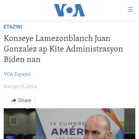
Accessibility
links
Skip
ETAZINI
to
AYITI
Konseye Lamezonblanch Juan
main
LÈZETAZINI
content
Gonzalez ap Kite Administrasyon
AMERIK LATIN
Skip
Biden nan
to
ENTÈNASYONAL
main
VOA Espayol
VIDEO
Navigation
Skip
fevriye 15, 2024
FLASHPOINT IKRÈN
to
Share
Search
Learning English
SUIV NOU