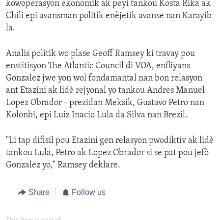
kowoperasyon ekonomik ak peyi tankou Kosta Rika ak
Chili epi avansman politik enèjetik avanse nan Karayib
la.
Analis politik wo plase Geoff Ramsey ki travay pou
enstitisyon The Atlantic Council di VOA, enfliyans
Gonzalez jwe yon wol fondamantal nan bon relasyon
ant Etazini ak lidè rejyonal yo tankou Andres Manuel
Lopez Obrador - prezidan Meksik, Gustavo Petro nan
Kolonbi, epi Luiz Inacio Lula da Silva nan Brezil.
"Li tap difisil pou Etazini gen relasyon pwodiktiv ak lidè
tankou Lula, Petro ak Lopez Obrador si se pat pou jefò
Gonzalez yo," Ramsey deklare.
Share
Follow us