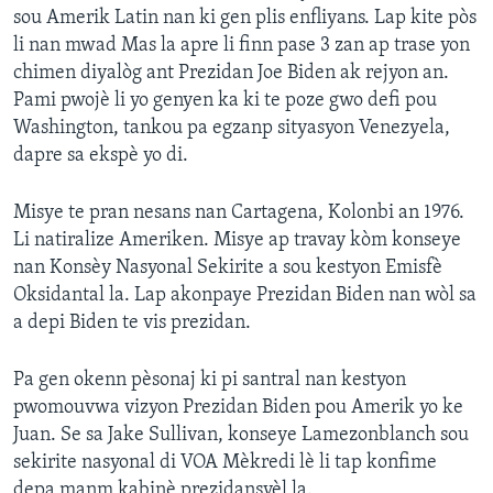
sou Amerik Latin nan ki gen plis enfliyans. Lap kite pòs
li nan mwad Mas la apre li finn pase 3 zan ap trase yon
chimen diyalòg ant Prezidan Joe Biden ak rejyon an.
Pami pwojè li yo genyen ka ki te poze gwo defi pou
Washington, tankou pa egzanp sityasyon Venezyela,
dapre sa ekspè yo di.
Misye te pran nesans nan Cartagena, Kolonbi an 1976.
Li natiralize Ameriken. Misye ap travay kòm konseye
nan Konsèy Nasyonal Sekirite a sou kestyon Emisfè
Oksidantal la. Lap akonpaye Prezidan Biden nan wòl sa
a depi Biden te vis prezidan.
Pa gen okenn pèsonaj ki pi santral nan kestyon
pwomouvwa vizyon Prezidan Biden pou Amerik yo ke
Juan. Se sa Jake Sullivan, konseye Lamezonblanch sou
sekirite nasyonal di VOA Mèkredi lè li tap konfime
depa manm kabinè prezidansyèl la.