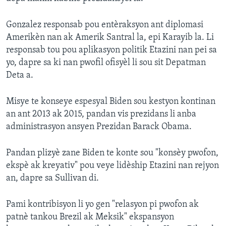
Gonzalez responsab pou entèraksyon ant diplomasi
Amerikèn nan ak Amerik Santral la, epi Karayib la. Li
responsab tou pou aplikasyon politik Etazini nan pei sa
yo, dapre sa ki nan pwofil ofisyèl li sou sit Depatman
Deta a.
Misye te konseye espesyal Biden sou kestyon kontinan
an ant 2013 ak 2015, pandan vis prezidans li anba
administrasyon ansyen Prezidan Barack Obama.
Pandan plizyè zane Biden te konte sou "konsèy pwofon,
ekspè ak kreyativ" pou veye lidèship Etazini nan rejyon
an, dapre sa Sullivan di.
Pami kontribisyon li yo gen "relasyon pi pwofon ak
patnè tankou Brezil ak Meksik" ekspansyon