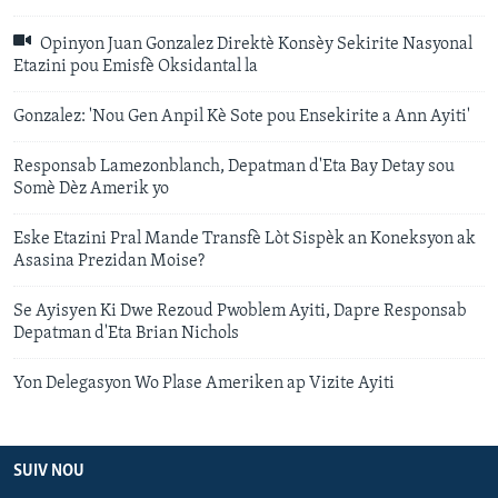
Opinyon Juan Gonzalez Direktè Konsèy Sekirite Nasyonal
Etazini pou Emisfè Oksidantal la
Gonzalez: 'Nou Gen Anpil Kè Sote pou Ensekirite a Ann Ayiti'
Responsab Lamezonblanch, Depatman d'Eta Bay Detay sou
Somè Dèz Amerik yo
Eske Etazini Pral Mande Transfè Lòt Sispèk an Koneksyon ak
Asasina Prezidan Moise?
Se Ayisyen Ki Dwe Rezoud Pwoblem Ayiti, Dapre Responsab
Depatman d'Eta Brian Nichols
Yon Delegasyon Wo Plase Ameriken ap Vizite Ayiti
SUIV NOU