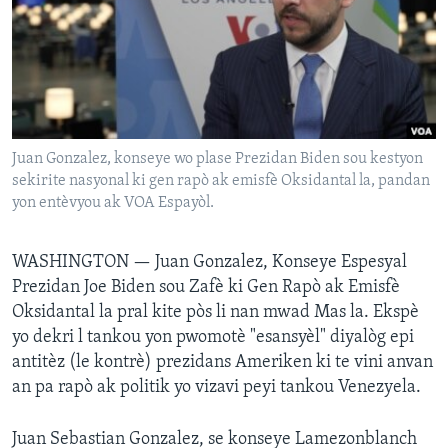
Languages
Juan Gonzalez, konseye wo plase Prezidan Biden sou kestyon
sekirite nasyonal ki gen rapò ak emisfè Oksidantal la, pandan
yon entèvyou ak VOA Espayòl.
WASHINGTON —
Juan Gonzalez, Konseye Espesyal
Prezidan Joe Biden sou Zafè ki Gen Rapò ak Emisfè
Oksidantal la pral kite pòs li nan mwad Mas la. Ekspè
yo dekri l tankou yon pwomotè "esansyèl" diyalòg epi
antitèz (le kontrè) prezidans Ameriken ki te vini anvan
an pa rapò ak politik yo vizavi peyi tankou Venezyela.
Juan Sebastian Gonzalez, se konseye Lamezonblanch