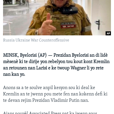
Languages
Russia Ukraine War Counteroffensive
MINSK, Byelorisi (AP) — Prezidan Byelorisi an di lidè
mèsenè ki te dirije yon rebelyon tou kout kont Kremlin
an retounen nan Larisi e ke twoup Wagner li yo rete
nan kan yo.
Anons sa a te soulve anpil kesyon sou ki deal ke
Kremlin an te jwenn pou mete fen nan kokenn defi ki
te devan rejim Prezidan Vladimir Putin nan.
Ajans nouvèl Associated Press pat ka jwenn sous