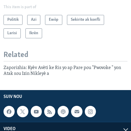
This item is part of
Politik
Azi
Ewòp
Sekirite ak konfli
Larisi
Ikrèn
Related
Zaporizhia: Kyèv Avèti ke Ris yo ap Pare pou "Pwovoke " yon
Atak sou Izin Nikleyè a
SUIV NOU
VIDEO