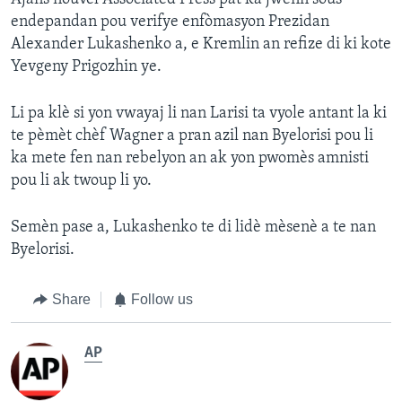
endepandan pou verifye enfòmasyon Prezidan
Alexander Lukashenko a, e Kremlin an refize di ki kote
Yevgeny Prigozhin ye.
Li pa klè si yon vwayaj li nan Larisi ta vyole antant la ki
te pèmèt chèf Wagner a pran azil nan Byelorisi pou li
ka mete fen nan rebelyon an ak yon pwomès amnisti
pou li ak twoup li yo.
Semèn pase a, Lukashenko te di lidè mèsenè a te nan
Byelorisi.
Share
Follow us
AP