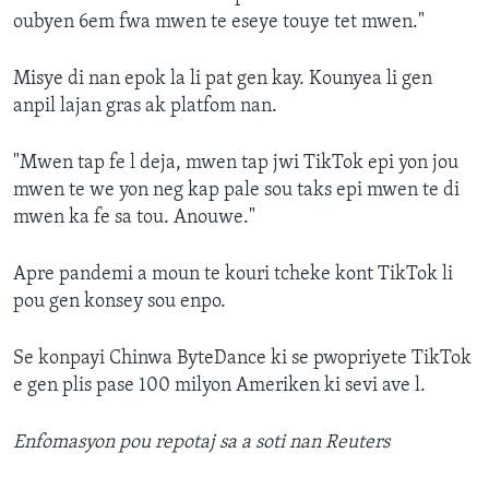
oubyen 6em fwa mwen te eseye touye tet mwen."
Misye di nan epok la li pat gen kay. Kounyea li gen
anpil lajan gras ak platfom nan.
"Mwen tap fe l deja, mwen tap jwi TikTok epi yon jou
mwen te we yon neg kap pale sou taks epi mwen te di
mwen ka fe sa tou. Anouwe."
Apre pandemi a moun te kouri tcheke kont TikTok li
pou gen konsey sou enpo.
Se konpayi Chinwa ByteDance ki se pwopriyete TikTok
e gen plis pase 100 milyon Ameriken ki sevi ave l.
Enfomasyon pou repotaj sa a soti nan Reuters