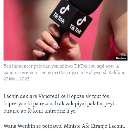
Languages
Yon influencer pale nan yon mikwo TikTok sou tapi wouj la
pandan seremoni remiz pri Oscar yo nan Hollywood, Kalifoni,
27 Mas, 2022.
Lachin deklare Vandredi ke li opoze ak tout fos
"sipresyon ki pa rezonab ak zak piyaj palafos peyi
etranje ap fè kont antrepriz li yo."
Wang Wenbin se potpawol Ministe Afe Etranje Lachin.