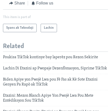
Share
Follow us
This item is part of
Syans ak Teknoloji
Lachin
Related
Poukisa TikTok kontinye bay laperèz pou Rezon Sekirite
Lachin Di Etazini ap Pwopaje Dezenfòmasyon, Siprime TikTok
Biden Apiye yon Pwojè Lwa pou Fè Fas ak Kè Sote Etazini
Genyen Pa Rapò ak TikTok
Etazini: Mezon Blanch Apiye Yon Pwojè Lwa Pou Mete
Entèdiksyon Sou TikTok