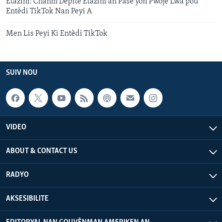
Etazini: Chanm Depite Etazini an Pase yon Pwojè Lwa pou
Entèdi TikTok Nan Peyi A
Men Lis Peyi Ki Entèdi TikTok
SUIV NOU
VIDEO
ABOUT & CONTACT US
RADYO
AKSESIBILITE