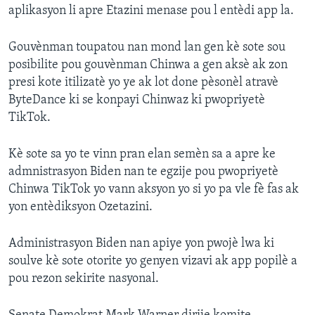
aplikasyon li apre Etazini menase pou l entèdi app la.
Gouvènman toupatou nan mond lan gen kè sote sou
posibilite pou gouvènman Chinwa a gen aksè ak zon
presi kote itilizatè yo ye ak lot done pèsonèl atravè
ByteDance ki se konpayi Chinwaz ki pwopriyetè
TikTok.
Kè sote sa yo te vinn pran elan semèn sa a apre ke
admnistrasyon Biden nan te egzije pou pwopriyetè
Chinwa TikTok yo vann aksyon yo si yo pa vle fè fas ak
yon entèdiksyon Ozetazini.
Administrasyon Biden nan apiye yon pwojè lwa ki
soulve kè sote otorite yo genyen vizavi ak app popilè a
pou rezon sekirite nasyonal.