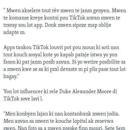
" Mwen akselere tout rèv mwen te janm genyen. Mwen
te komanse kreye kontni pou TikTok anvan mwen te
travay sou lot app. Donk mwen sipoze map oblije
adapte m.
Apps tankou TikTok louvri pot pou moun ki soti nan
tout kouch sosyal kote yo kapab pataje istwa yo yon
fason ki pat janm posib anvan. Si yo wetire posibilite sa
a mwen kwe se sa ki pral devaste m pi plis pase tout lot
bagay."
Yon lot influencer ki rele Duke Alexander Moore di
TikTok sove lavi l.
"Men konbyen lajan ki nan kontanbank mwen jodia.
Men anvan sa mwen te kouche lopital ak resevwa
swen. Nan foto sa a mwen preske finn mouri. Sete 5em