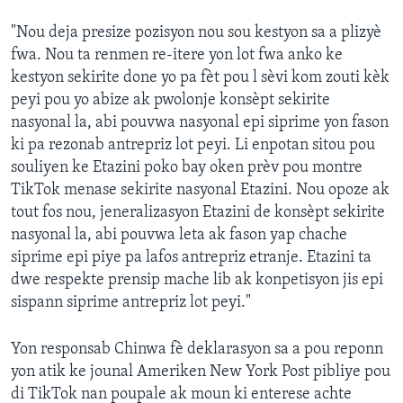
"Nou deja presize pozisyon nou sou kestyon sa a plizyè
fwa. Nou ta renmen re-itere yon lot fwa anko ke
kestyon sekirite done yo pa fèt pou l sèvi kom zouti kèk
peyi pou yo abize ak pwolonje konsèpt sekirite
nasyonal la, abi pouvwa nasyonal epi siprime yon fason
ki pa rezonab antrepriz lot peyi. Li enpotan sitou pou
souliyen ke Etazini poko bay oken prèv pou montre
TikTok menase sekirite nasyonal Etazini. Nou opoze ak
tout fos nou, jeneralizasyon Etazini de konsèpt sekirite
nasyonal la, abi pouvwa leta ak fason yap chache
siprime epi piye pa lafos antrepriz etranje. Etazini ta
dwe respekte prensip mache lib ak konpetisyon jis epi
sispann siprime antrepriz lot peyi."
Yon responsab Chinwa fè deklarasyon sa a pou reponn
yon atik ke jounal Ameriken New York Post pibliye pou
di TikTok nan poupale ak moun ki enterese achte