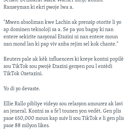
Senate Demokrat Mark Warner dirije komite
Ranseyman ki ekri pwoje lwa a.
"Mwen absoliman kwe Lachin ak prensip otorite li yo
ap dominen teknoloji sa a. Se pa yon bagay ki nan
entere sekirite nasyonal Etazini ni nan entere moun
nan mond lan ki pap viv anba rejim sel kok chante."
Reuters pale ak kèk influencers ki kreye kontni popilè
sou TikTok sou pwojè Etazini genyen pou l entèdi
TikTok Ozetazini.
Yo di yo devaste.
Ellie Rallo pibliye videyo sou relasyon amourez ak lavi
an jeneral. Kontni sa a fe'l tounen yon vedèt. Gen plis
pase 650,000 moun kap suiv li sou TikTok e li gen plis
pase 88 milyon likes.