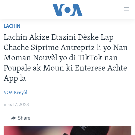
Accessibility
links
Skip
LACHIN
to
AYITI
Lachin Akize Etazini Dèske Lap
main
LÈZETAZINI
content
Chache Siprime Antrepriz li yo Nan
AMERIK LATIN
Skip
Moman Nouvèl yo di TikTok nan
to
ENTÈNASYONAL
Poupale ak Moun ki Enterese Achte
main
VIDEO
Navigation
App la
Skip
FLASHPOINT IKRÈN
to
VOA Kreyòl
Search
Learning English
mas 17, 2023
Share
SUIV NOU