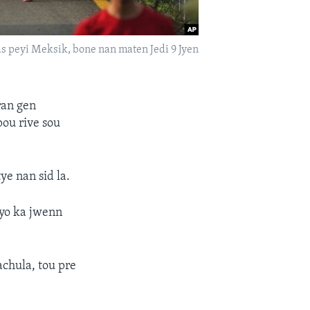
s peyi Meksik, bone nan maten Jedi 9 Jyen
ran gen
pou rive sou
ye nan sid la.
 yo ka jwenn
achula, tou pre