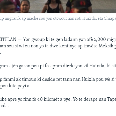
 migran k ap mache sou yon otowout nan soti Huixtla, eta Chiapa
LTITLÁN —
Yon gwoup ki te gen ladann yon afè 5,000 mig
n sou si wi ou non yo ta dwe kontinye ap travèse Meksik 
.
n - jèn gason pou pi fo - pran direksyon vil Huixtla, ki sit
fanmi ak timoun ki deside ret tann nan Huixla pou wè si
pou kite peyi a.
uke apre yo finn fè 40 kilomèt a pye. Yo te derape nan Tap
mala.