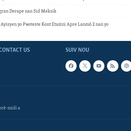
gran Derape nan Sid Meksik
Ayisyen yo Pwoteste Kont Etazini Apre Lanmò 2 nan yo
CONTACT US
SUIV NOU
rè-midi a