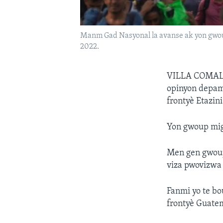
Manm Gad Nasyonal la avanse ak yon gwoup
2022.
VILLA COMA
opinyon depama
frontyè Etazini
Yon gwoup migra
Men gen gwoup 
viza pwovizwa 
Fanmi yo te bo
frontyè Guate