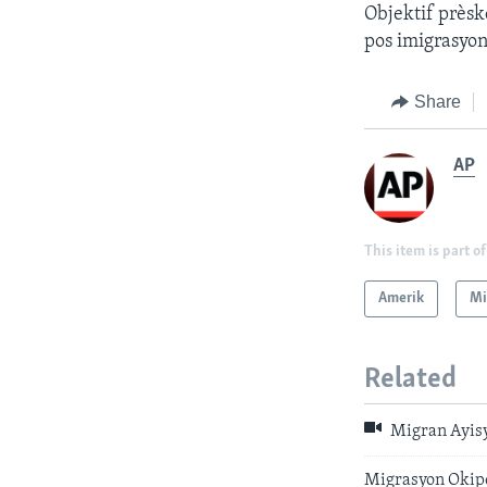
Objektif prèsk
pos imigrasyon
Share
AP
This item is part of
Amerik
Mi
Related
Migran Ayisy
Migrasyon Okipe