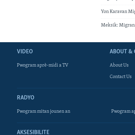
Yon Karavan Mi
Meksik: Migran 
VIDEO
ABOUT & 
Pwogram aprè-midi a TV
About Us
Contact Us
RADYO
Pwogram mitan jounen an
Pwogram ap
AKSESIBILITE