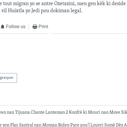
e tout migran yo se antre Ozetazini, men gen kèk ki deside
 vil Huixtla yo Jedi pou dokiman legal.
Follow us
Print
grasyon
en nan Tijuana Chante Lanteman 2 Konfrè ki Mouri nan Move Si
 yon Plas Santral nan Moman Biden Pare pou'l Louvri Somè Dèz A