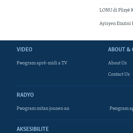
LONU di Plizyè 
Ayisyen Etazini 
VIDEO
ABOUT & 
Pwogram aprè-midi a TV
About Us
Contact Us
RADYO
Pwogram mitan jounen an
Pwogram ap
AKSESIBILITE