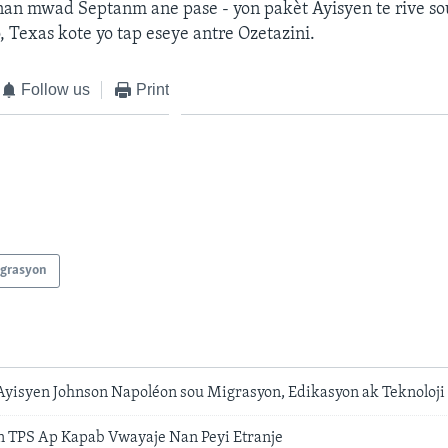
nan mwad Septanm ane pase - yon pakèt Ayisyen te rive so
, Texas kote yo tap eseye antre Ozetazini.
Follow us
Print
grasyon
yisyen Johnson Napoléon sou Migrasyon, Edikasyon ak Teknoloji
 TPS Ap Kapab Vwayaje Nan Peyi Etranje