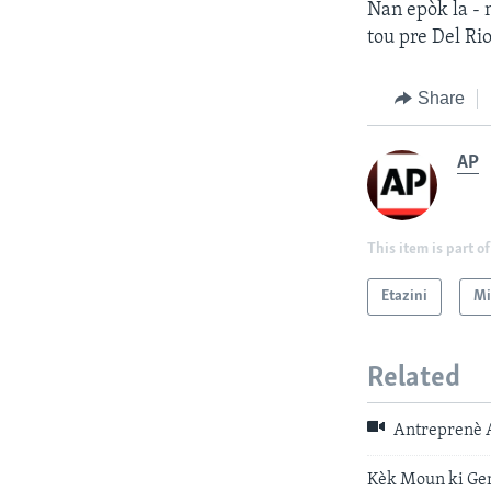
Nan epòk la - 
tou pre Del Rio
Share
AP
This item is part of
Etazini
Mi
Related
Antreprenè A
Kèk Moun ki Gen