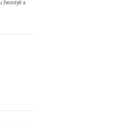
u fwontyè a