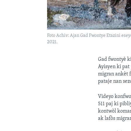
Foto Achiv: Ajan Gad Fwontye Etazini esey
2021.
Gad fwontyè ki
Ayisyen ki pa
migran ankèt f
pataje nan sez
Videyo konfwo
511 paj ki pib
kontwòl koman
ak lafòs migran