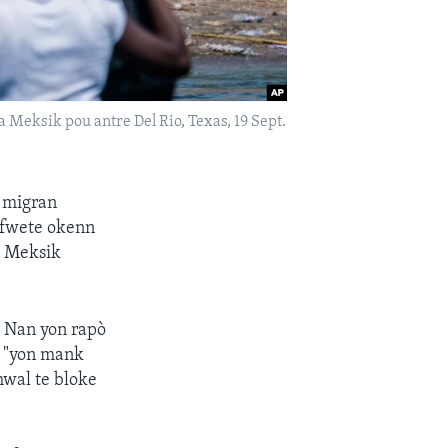
Meksik pou antre Del Rio, Texas, 19 Sept.
t migran
 fwete okenn
k Meksik
. Nan yon rapò
e "yon mank
wal te bloke