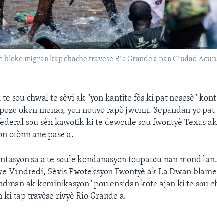
e bloke migran kap chache travese Rio Grande a nan Ciudad Acuna 
 te sou chwal te sèvi ak "yon kantite fòs ki pat nesesè" kon
t poze oken menas, yon nouvo rapò jwenn. Sepandan yo pat
ederal sou sèn kawotik ki te dewoule sou fwontyè Texas a
on otònn ane pase a.
ntasyon sa a te soule kondanasyon toupatou nan mond lan
liye Vandredi, Sèvis Pwoteksyon Fwontyè ak La Dwan blam
dman ak kominikasyon" pou ensidan kote ajan ki te sou ch
 ki tap travèse rivyè Rio Grande a.