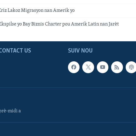
Kriz Lakoz Migrasyon nan Amerik yo
Ekspilse yo Bay Biznis Charter pou Amerik Latin nan Jarèt
CONTACT US
SUIV NOU
rè-midi a