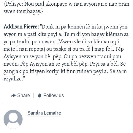
{Polisye: Nou pral akonpaye w nan avyon an e nap pran
swen tout bagay.}
Addison Pierre:
"Donk m pa konnen lè m ka jwenn yon
avyon m a pati kite peyi a. Te m di yon bagay klèman sa
yo pa tradui pou mwen. Mwen vle di sa klèman epi
mete l nan repotaj ou paske si ou pa fè l map fè l. Pèp
Ayisyen an se yon bèl pèp. Ou pa bezwen tradui pou
mwen. Pèp Ayisyen an se yon bèl pèp. Peyi sa a bèl. Se
gang ak politisyen koripi ki finn ruinen peyi a. Se sa m
reyalize."
Share
Follow us
Sandra Lemaire