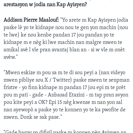
arestasyon w jodia nan Kap Ayisyen?
Addison Pierre Maalouf:
"Yo arete m Kap Ayisyen jodia
paske lè yo te kidnape nou nou te gen yon machin (nou
te lwe) ke nou kenbe pandan 17 jou pandan yo te
kidnape m e nèg ki lwe machin nan malgre mwen te
amikal avè l vle pran avantaj blan an - si w vle m onèt
avèw."
"Mwen eskize m pou sa m te di sou peyi a (nan videyo
mwen pibliye sou X / Twitter) paske mwen te senpman
fristre - yo finn kidnape m pandan 17 jou epi m te prèt
pou m pati - gade - Anbasad Etazini - m tap pran avyon
pou kite peyi a OK? Epi 15 nèg kwense m nan yon sal
nan ayewopò a paske yo te konnen yo te ka pwofite de
mwen. Donk se sak pase."
"Gade bagay yo difisil paske m konnen pèp Ayisyen an