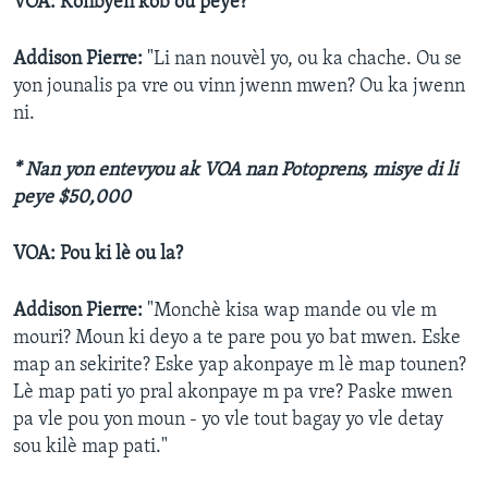
VOA: Konbyen kob ou peye?
Addison Pierre:
"Li nan nouvèl yo, ou ka chache. Ou se
yon jounalis pa vre ou vinn jwenn mwen? Ou ka jwenn
ni.
* Nan yon entevyou ak VOA nan Potoprens, misye di li
peye $50,000
VOA: Pou ki lè ou la?
Addison Pierre:
"Monchè kisa wap mande ou vle m
mouri? Moun ki deyo a te pare pou yo bat mwen. Eske
map an sekirite? Eske yap akonpaye m lè map tounen?
Lè map pati yo pral akonpaye m pa vre? Paske mwen
pa vle pou yon moun - yo vle tout bagay yo vle detay
sou kilè map pati."