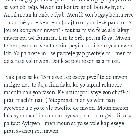
se yon bèl pèp. Mwen rankontre anpil bon Ayisyen.
Anpil moun ki onèt e fyab. Men lè yon bagay konsa rive
- monchè yo te kenbe m (otaj) nan yon dezè pandan 17
jou ou konprann mwen? - tout sa m vle fè se ale lakay
mwen epi wè fanmi m. E m te prèt pou m fè sa. Mwen
te konprann mwen tap kite peyi a - epi kounyea mwen
isit. Yo pa arete m - se pwoteje yap pwoteje m - men m
deja rate vol mwen. Donk se pou rezon sa a m isit.
"Sak pase se ke 15 mesye tap eseye pwofite de mwen
malgre nou te deja finn dako ke yo tapral rekipere
machin nan yon fason. Ke nou tapral voye yon chofè al
pran machin nan (Pòtoprens), men yo wèm nan
ayewopo a e yo te vle pwofite de mwen. Moun mezon
lokasyon machin nan nan ayewopo a - m regrèt di sa se
pa tout Ayisyen - men moun sa yo se volè kap eseye
pran avantaj sou mwen.