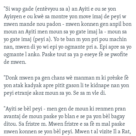
"Si wap gade (entèvyou sa a) an Ayiti e ou se yon
Ayisyen e ou kwè sa montre yon move imaj de peyi w
mwen mande nou padon - mwen konnen gen anpil bon
moun an Ayiti men moun sa yo gate imaj la - moun sa
yo gate imaj (peyi a). Yo te ban m yon pri pou machin
nan, mwen di yo wi epi yo ogmante pri a. Epi apre sa yo
ogmante l anko. Paske tout sa ya p eseye fè se pwofite
de mwen.
"Donk mwen pa gen chans wè manman m ki prèske fè
yon atak kadyak apre pitit gason li te kidnape nan yon
peyi etranje akoz moun sa yo. Se sa m vle di.
"Ayiti se bèl peyi - men gen de moun ki renmen pran
avantaj de moun paske yo blan e se pa yon bèl bagay
ditou. Sa fristre m. Mwen fristre e sa fè m mal paske
mwen konnen se yon bèl peyi. Mwen t al vizite Il a Rat,