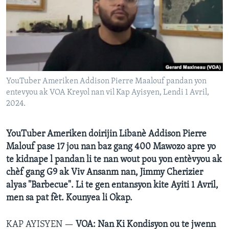
Languages
YouTuber Ameriken Addison Pierre Maalouf pandan yon
entevyou ak VOA Kreyol nan vil Kap Ayisyen, Lendi 1 Avril,
2024.
YouTuber Ameriken doirijin Libanè Addison Pierre
Malouf pase 17 jou nan baz gang 400 Mawozo apre yo
te kidnape l pandan li te nan wout pou yon entèvyou ak
chèf gang G9 ak Viv Ansanm nan, Jimmy Cherizier
alyas "Barbecue". Li te gen entansyon kite Ayiti 1 Avril,
men sa pat fèt. Kounyea li Okap.
KAP AYISYEN —
VOA: Nan Ki Kondisyon ou te jwenn