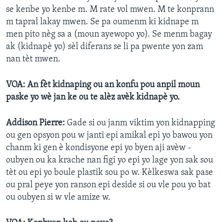
se kenbe yo kenbe m. M rate vol mwen. M te konprann
m tapral lakay mwen. Se pa oumenm ki kidnape m
men pito nèg sa a (moun ayewopo yo). Se menm bagay
ak (kidnapè yo) sèl diferans se li pa pwente yon zam
nan tèt mwen.
VOA: An fèt kidnaping ou an konfu pou anpil moun
paske yo wè jan ke ou te alèz avèk kidnapè yo.
Addison Pierre:
Gade si ou janm viktim yon kidnapping
ou gen opsyon pou w janti epi amikal epi yo bawou yon
chanm ki gen è kondisyone epi yo byen aji avèw -
oubyen ou ka krache nan figi yo epi yo lage yon sak sou
tèt ou epi yo boule plastik sou po w. Kèlkeswa sak pase
ou pral peye yon ranson epi deside si ou vle pou yo bat
ou oubyen si w vle amize w.