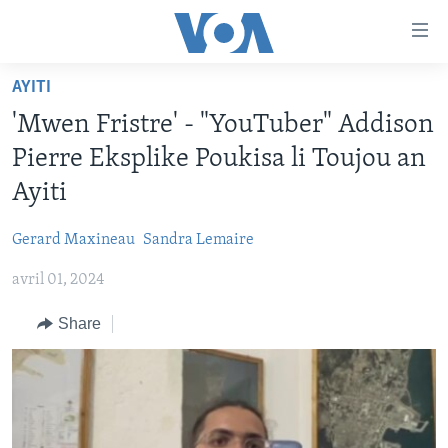
Accessibility
links
Skip
AYITI
to
AYITI
'Mwen Fristre' - "YouTuber" Addison
main
LÈZETAZINI
content
Pierre Eksplike Poukisa li Toujou an
AMERIK LATIN
Skip
Ayiti
to
ENTÈNASYONAL
main
Gerard Maxineau
Sandra Lemaire
VIDEO
Navigation
Skip
avril 01, 2024
FLASHPOINT IKRÈN
to
Share
Search
Learning English
SUIV NOU