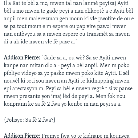
Il a Rat te bèl a mo, mwen tal nan lanmè peyizaj Ayiti
bèl a mo mwen te gade peyi a nan elikoptè a e Ayiti bèl
anpil men malerezman gen moun ki vle pwofite de ou e
se pa tout moun e m espere ou pap vire pawol mwen
nan entèvyou sa a mwen espere ou transmèt sa mwen
di a ak ide mwen vle fè pase a."
Addison Pierre:
"Gade sa a, ou wè? Sa se Ayiti mwen
kanpe nan mitan dlo a - peyi a bèl anpil. Men m poko
pibliye videyo sa yo paske mwen poko kite Ayiti. E sèl
nouvèl ki soti sou mwen an Ayiti se kidnapping mwen
epi arestasyon m. Peyi sa bèl e mwen regrè t si w panse
mwen prezante yon imaj lèd de peyi a. Men fok nou
konprann ke sa fè 2 fwa yo kenbe m nan peyi sa a.
{Polisye: Sa fè 2 fwa?}
Addison Pierre:
Premye fwa yo te kidnape m kounyea