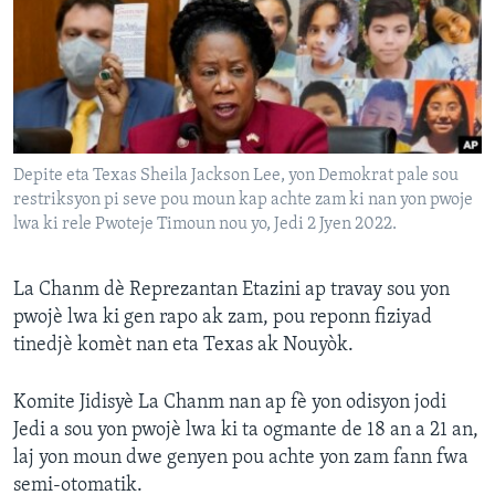
Languages
Depite eta Texas Sheila Jackson Lee, yon Demokrat pale sou
restriksyon pi seve pou moun kap achte zam ki nan yon pwoje
lwa ki rele Pwoteje Timoun nou yo, Jedi 2 Jyen 2022.
La Chanm dè Reprezantan Etazini ap travay sou yon
pwojè lwa ki gen rapo ak zam, pou reponn fiziyad
tinedjè komèt nan eta Texas ak Nouyòk.
Komite Jidisyè La Chanm nan ap fè yon odisyon jodi
Jedi a sou yon pwojè lwa ki ta ogmante de 18 an a 21 an,
laj yon moun dwe genyen pou achte yon zam fann fwa
semi-otomatik.