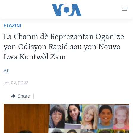
Accessibility
links
Skip
ETAZINI
to
AYITI
La Chanm dè Reprezantan Oganize
main
LÈZETAZINI
content
yon Odisyon Rapid sou yon Nouvo
AMERIK LATIN
Skip
Lwa Kontwòl Zam
to
ENTÈNASYONAL
main
AP
VIDEO
Navigation
Skip
jen 02, 2022
FLASHPOINT IKRÈN
to
Share
Search
Learning English
SUIV NOU