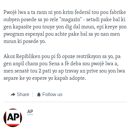
Pwojè lwa a ta rann ni yon krim federal tou pou fabrike
oubyen posede sa yo rele "magazin" - setadi pake bal ki
gen kapasite pou touye yon dig dal moun, epi kreye yon
pwogram espesyal pou achte pake bal sa yo nan men
moun ki posede yo.
Akoz Repibliken pou pi fò opoze restriksyon sa yo, pa
gen anpil chans pou Sena a fè deba sou pwojè lwa a,
men senatè tou 2 pati yo ap travay an prive sou yon lwa
separe ke yo espere yo kapab adopte.
Share
Follow us
AP