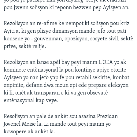
yo pou yo patisipe nan yon diyalog "serye ak enkluzif"
pou jwenn solisyon ki reponn bezwen pep Ayisyen an.
Rezolisyon an re-afime ke nempot ki solisyon pou kriz
Ayiti a, ki gen plizye dimansyon mande jefo tout pati
konsene yo - gouvenman, opozisyon, sosyete sivil, sektè
prive, sektè relije.
Rezolisyon an lanse apèl bay peyi manm L'OEA yo ak
kominote entènasyonal la pou kontinye apiye otorite
Ayisyen yo nan jefo yap fe pou retabli sekirite, konbat
enpinite, defann dwa moun epi ede prepare eleksyon
ki li, onèt ak transparan e ki va gen obsevatè
entènasyonal kap veye.
Resolisyon an pale de ankèt sou asasina Prezidan
Jovenel Moise la. Li mande tout peyi manm yo
kowopere ak ankèt la.