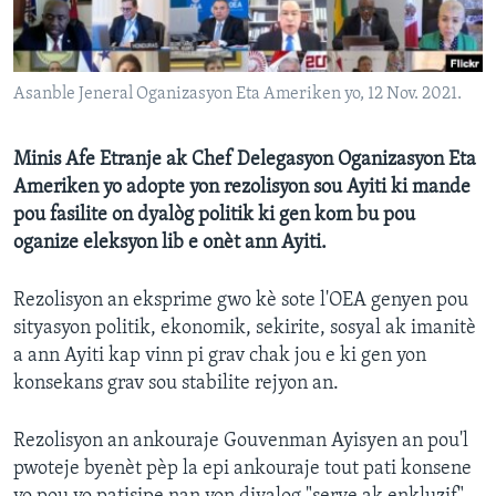
Languages
Asanble Jeneral Oganizasyon Eta Ameriken yo, 12 Nov. 2021.
Minis Afe Etranje ak Chef Delegasyon Oganizasyon Eta
Ameriken yo adopte yon rezolisyon sou Ayiti ki mande
pou fasilite on dyalòg politik ki gen kom bu pou
oganize eleksyon lib e onèt ann Ayiti.
Rezolisyon an eksprime gwo kè sote l'OEA genyen pou
sityasyon politik, ekonomik, sekirite, sosyal ak imanitè
a ann Ayiti kap vinn pi grav chak jou e ki gen yon
konsekans grav sou stabilite rejyon an.
Rezolisyon an ankouraje Gouvenman Ayisyen an pou'l
pwoteje byenèt pèp la epi ankouraje tout pati konsene