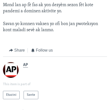
Mond lan ap fè fas ak yon dezyèm sezon fèt kote
pandemi a dominen aktivite yo.
Savan yo konnen vaksen yo ofi bon jan pwoteksyon
kont maladi sevè ak lanmo.
Share
Follow us
AP
This item is part of
Etazini
Sante