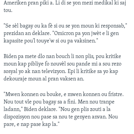
Ameriken pran piki a. Li di se yon mezi medikal ki saj
tou.
"Se sèl bagay ou ka fè si ou se yon moun ki responsab,"
prezidan an deklare. "Omicron pa yon jwèt e li gen
kapasite pou'l touye'w si ou pa vaksinen."
Biden pa mete dlo nan bouch li non plis, pou kritike
moun kap pibliye fo nouvèl sou pande mi a sou rezo
sosyal yo ak nan televizyon. Epi li kritike sa yo kap
dekouraje moun al pran vaksen an.
"Mwen konnen ou bouke, e mwen konnen ou fristre.
Nou tout vle pou bagay sa a fini. Men nou tranpe
ladann," Biden deklare. "Nou gen plis zouti a la
dispozisyon nou pase sa nou te genyen anvan. Nou
pare, e nap pase kap la."