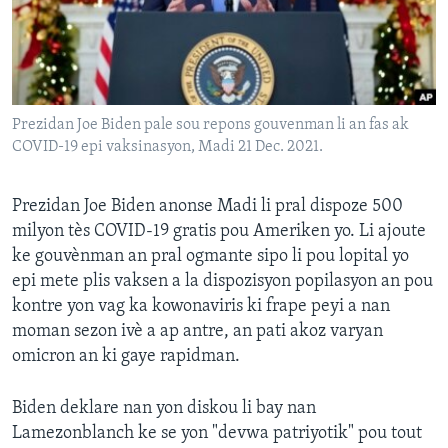
Languages
Prezidan Joe Biden pale sou repons gouvenman li an fas ak
COVID-19 epi vaksinasyon, Madi 21 Dec. 2021.
Prezidan Joe Biden anonse Madi li pral dispoze 500
milyon tès COVID-19 gratis pou Ameriken yo. Li ajoute
ke gouvènman an pral ogmante sipo li pou lopital yo
epi mete plis vaksen a la dispozisyon popilasyon an pou
kontre yon vag ka kowonaviris ki frape peyi a nan
moman sezon ivè a ap antre, an pati akoz varyan
omicron an ki gaye rapidman.
Biden deklare nan yon diskou li bay nan
Lamezonblanch ke se yon "devwa patriyotik" pou tout