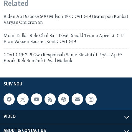
Related
Biden Ap Dispoze 500 Milyon Tès COVID-19 Gratis pou Konbat
Varyan Omicron an
Moun Dallas Rele Chal Bari Dèyè Donald Trump Apre Li Di Li
Pran Vaksen Booster Kont COVID-19
COVID-19: 2 Pi Gwo Responsab Sante Etazini di Peyi a Ap Fè
Fas ak 'Kèk Semèn ki Pwal Malouk'
SUIV NOU
VIDEO
ABOUT & CONTACT US