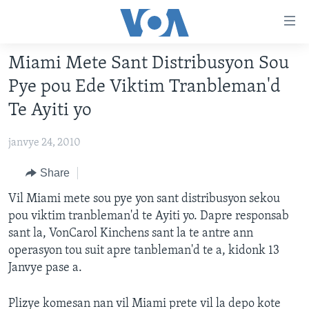
Accessibility
links
Skip
Miami Mete Sant Distribusyon Sou
to
AYITI
Pye pou Ede Viktim Tranbleman'd
main
LÈZETAZINI
content
Te Ayiti yo
AMERIK LATIN
Skip
to
janvye 24, 2010
ENTÈNASYONAL
main
VIDEO
Share
Navigation
Skip
FLASHPOINT IKRÈN
Vil Miami mete sou pye yon sant distribusyon sekou
to
pou viktim tranbleman'd te Ayiti yo. Dapre responsab
Search
sant la, VonCarol Kinchens sant la te antre ann
Learning English
operasyon tou suit apre tanbleman'd te a, kidonk 13
Janvye pase a.
SUIV NOU
Plizye komesan nan vil Miami prete vil la depo kote