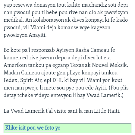
yap resevwa donasyon tout kalite machandiz soti depi
Languages
nan pwodui pou ti bebe pou rive nan dlo ak pwovizyon
medikal. An kolaborasyon ak dives konpayi ki fe kado
pwodui, vil Miami deja komanse voye kagezon
pwovizyon Anayiti.
Bo kote pa'l responsab Ayisyen Rasha Cameau fe
konnen ed rive jwenn depo a depi dives lot eta
Ameriken tankou pa egzanp Texas ak Nouvel Meksik.
Madan Cameau ajoute gen plizye konpayi tankou
Fedex, Spirit Air, epi DHL ki bay vil Miami yon kout
men nan pwoje li mete sou pye pou ede Ayiti. (Pou plis
detay tcheke videyo entevyou li bay Vwad Lamerik.)
La Vwad Lamerik t'al vizite sant la nan Little Haiti.
Klike isit pou we foto yo