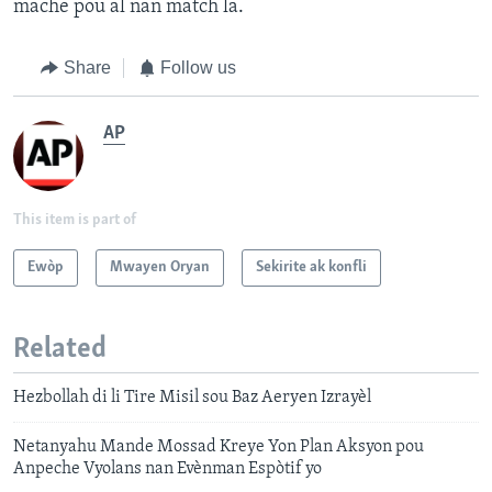
mache pou al nan match la.
Share
Follow us
AP
This item is part of
Ewòp
Mwayen Oryan
Sekirite ak konfli
Related
Hezbollah di li Tire Misil sou Baz Aeryen Izrayèl
Netanyahu Mande Mossad Kreye Yon Plan Aksyon pou
Anpeche Vyolans nan Evènman Espòtif yo