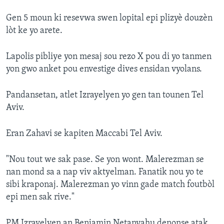
Gen 5 moun ki resevwa swen lopital epi plizyè douzèn
lòt ke yo arete.
Lapolis pibliye yon mesaj sou rezo X pou di yo tanmen
yon gwo anket pou envestige dives ensidan vyolans.
Pandansetan, atlet Izrayelyen yo gen tan tounen Tel
Aviv.
Eran Zahavi se kapiten Maccabi Tel Aviv.
"Nou tout we sak pase. Se yon wont. Malerezman se
nan mond sa a nap viv aktyelman. Fanatik nou yo te
sibi kraponaj. Malerezman yo vinn gade match foutbòl
epi men sak rive."
PM Izrayelyen an Benjamin Netanyahu denonse atak