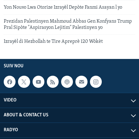
Yon Nouvo Lwa Otorize Izrayèl Depòte Fanmi Asayan l yo
Prezidan Palestinyen Mahmoud Abbas Gen Konfyans Trump
Pral Sipòte "Aspirasyon Lejitim" Palestinyen yo
Izrayèl di Hezbollah te Tire Apreprè 120 Wòkèt
SUIV NOU
VIDEO
ABOUT & CONTACT US
RADYO