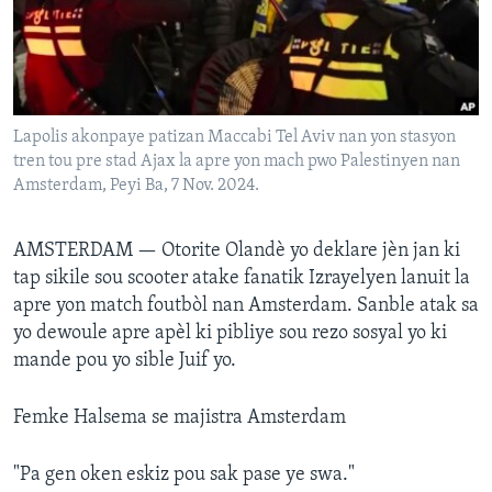
Languages
Lapolis akonpaye patizan Maccabi Tel Aviv nan yon stasyon
tren tou pre stad Ajax la apre yon mach pwo Palestinyen nan
Amsterdam, Peyi Ba, 7 Nov. 2024.
AMSTERDAM —
Otorite Olandè yo deklare jèn jan ki
tap sikile sou scooter atake fanatik Izrayelyen lanuit la
apre yon match foutbòl nan Amsterdam. Sanble atak sa
yo dewoule apre apèl ki pibliye sou rezo sosyal yo ki
mande pou yo sible Juif yo.
Femke Halsema se majistra Amsterdam
"Pa gen oken eskiz pou sak pase ye swa."