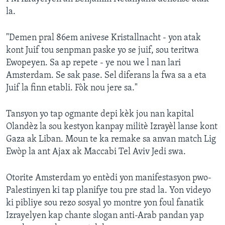
la.
"Demen pral 86em anivese Kristallnacht - yon atak
kont Juif tou senpman paske yo se juif, sou teritwa
Ewopeyen. Sa ap repete - ye nou we l nan lari
Amsterdam. Se sak pase. Sel diferans la fwa sa a eta
Juif la finn etabli. Fòk nou jere sa."
Tansyon yo tap ogmante depi kèk jou nan kapital
Olandèz la sou kestyon kanpay militè Izrayèl lanse kont
Gaza ak Liban. Moun te ka remake sa anvan match Lig
Ewòp la ant Ajax ak Maccabi Tel Aviv Jedi swa.
Otorite Amsterdam yo entèdi yon manifestasyon pwo-
Palestinyen ki tap planifye tou pre stad la. Yon videyo
ki pibliye sou rezo sosyal yo montre yon foul fanatik
Izrayelyen kap chante slogan anti-Arab pandan yap