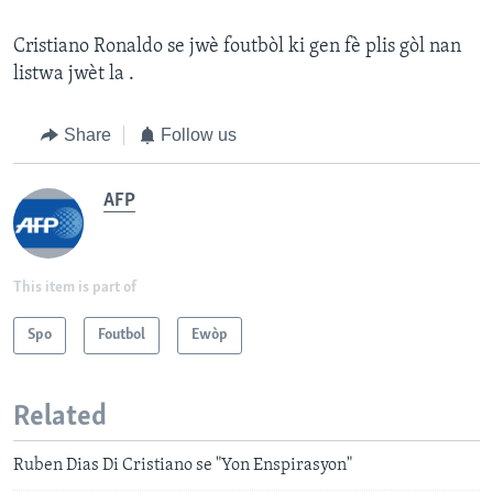
Cristiano Ronaldo se jwè foutbòl ki gen fè plis gòl nan
listwa jwèt la .
Share
Follow us
AFP
This item is part of
Spo
Foutbol
Ewòp
Related
Ruben Dias Di Cristiano se "Yon Enspirasyon"