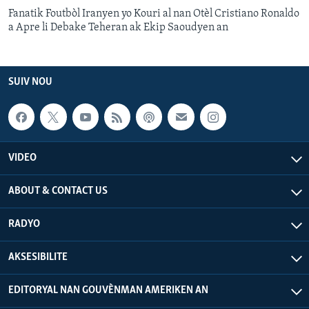
Fanatik Foutbòl Iranyen yo Kouri al nan Otèl Cristiano Ronaldo
a Apre li Debake Teheran ak Ekip Saoudyen an
SUIV NOU
VIDEO
ABOUT & CONTACT US
RADYO
AKSESIBILITE
EDITORYAL NAN GOUVÈNMAN AMERIKEN AN