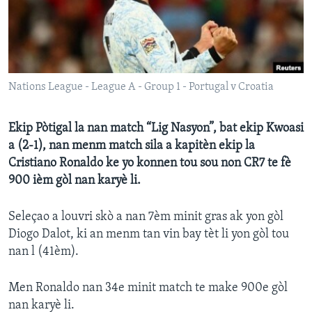
Languages
Nations League - League A - Group 1 - Portugal v Croatia
Ekip Pòtigal la nan match “Lig Nasyon”, bat ekip Kwoasi
a (2-1), nan menm match sila a kapitèn ekip la
Cristiano Ronaldo ke yo konnen tou sou non CR7 te fè
900 ièm gòl nan karyè li.
Seleçao a louvri skò a nan 7èm minit gras ak yon gòl
Diogo Dalot, ki an menm tan vin bay tèt li yon gòl tou
nan l (41èm).
Men Ronaldo nan 34e minit match te make 900e gòl
nan karyè li.