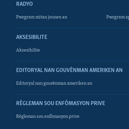
RADYO
Pwogram mitan jounen an
Pwogram ap
AKSESIBILITE
Aksesibilite
EDITORYAL NAN GOUVÈNMAN AMERIKEN AN
Learning English
Editoryal nan gouvènman ameriken an
SUIV NOU
RÈGLEMAN SOU ENFÒMASYON PRIVE
Règleman sou enfòmasyon prive
Languages