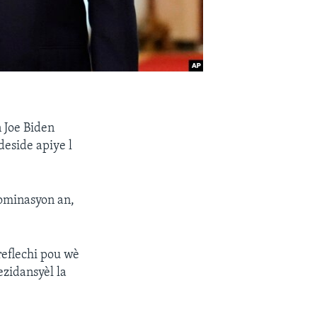
 Joe Biden
deside apiye l
nominasyon an,
reflechi pou wè
zidansyèl la