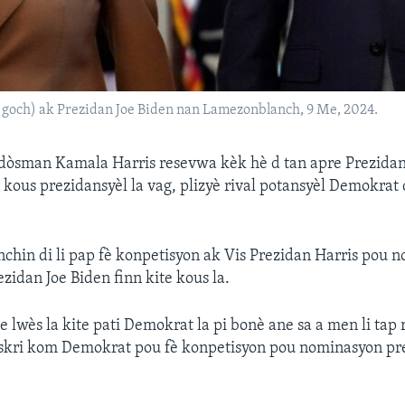
a goch) ak Prezidan Joe Biden nan Lamezonblanch, 9 Me, 2024.
dòsman Kamala Harris resevwa kèk hè d tan apre Prezidan
 kous prezidansyèl la vag, plizyè rival potansyèl Demokrat 
chin di li pap fè konpetisyon ak Vis Prezidan Harris pou 
zidan Joe Biden finn kite kous la.
e lwès la kite pati Demokrat la pi bonè ane sa a men li tap 
enskri kom Demokrat pou fè konpetisyon pou nominasyon pre