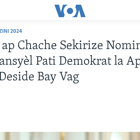
ZINI 2024
 ap Chache Sekirize Nomi
ansyèl Pati Demokrat la A
Deside Bay Vag