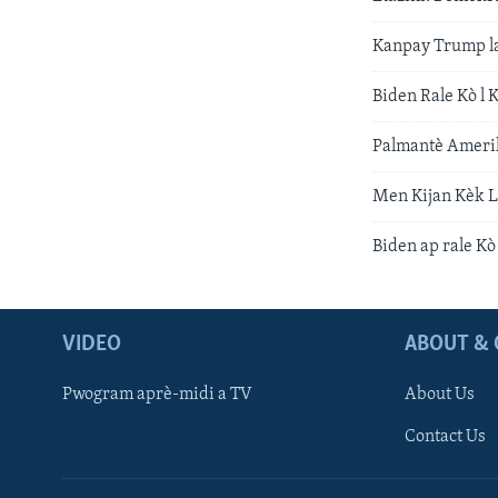
Kanpay Trump la
Biden Rale Kò l 
Palmantè Amerik
Men Kijan Kèk L
Biden ap rale Kò
VIDEO
ABOUT & 
Pwogram aprè-midi a TV
About Us
Contact Us