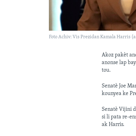
Foto Achiv: Vis Prezidan Kamala Harris (
Akoz pakèt an
anonse lap bay
tou.
Senatè Joe Man
kounyea ke Pre
Senatè Vijini d
si li pata re-
ak Harris.