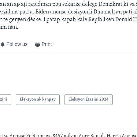
an an ap aji rapidman pou sekirize delege Demokrat ki va 
rezidans pati a. Biden anonse desizyon li Dimanch an pati a
t te genyen dèske li patap kapab kale Repibliken Donald 
nm nan.
Follow us
Print
zini
Eleksyon ak kanpay
Eleksyon Etazini 2024
at yo Anonse Yo Ranmase $46.7 milyon Apre Kamala Harris Anonse 