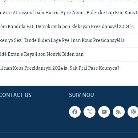
 Vire Atansyon li sou Harris Apre Anons Biden ke Lap Kite Kous P
Kòm Kandida Pati Demokrat la pou Eleksyon Prezidansyèl 2024 la
en yo Sezi Tande Biden Lage Pye l nan Kous Prezidansyèl la
idè Etranje Reyaji sou Nouvèl Biden nan
 li nan Kous Prezidansyèl 2024 la. Sak Pral Pase Kounyea?
CONTACT US
SUIV NOU