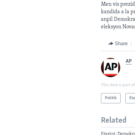
Men vis prezid
kandida a la p
anpil Demokra
eleksyon Nova
Share
AP
This item is part of
Politik
Eta
Related
Etazini: Demokr