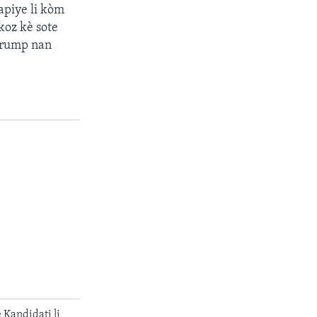
apiye li kòm
koz kè sote
Trump nan
Kandidati li