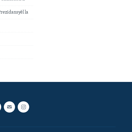
rezidansyèl la