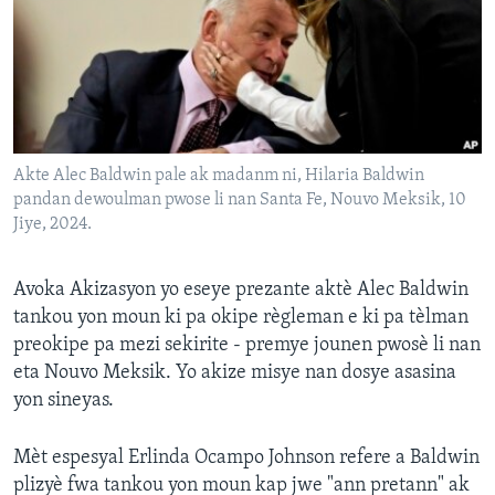
Languages
Akte Alec Baldwin pale ak madanm ni, Hilaria Baldwin
pandan dewoulman pwose li nan Santa Fe, Nouvo Meksik, 10
Jiye, 2024.
Avoka Akizasyon yo eseye prezante aktè Alec Baldwin
tankou yon moun ki pa okipe règleman e ki pa tèlman
preokipe pa mezi sekirite - premye jounen pwosè li nan
eta Nouvo Meksik. Yo akize misye nan dosye asasina
yon sineyas.
Mèt espesyal Erlinda Ocampo Johnson refere a Baldwin
plizyè fwa tankou yon moun kap jwe "ann pretann" ak