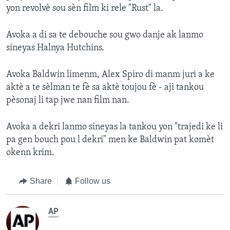
yon revolvè sou sèn film ki rele "Rust" la.
Avoka a di sa te debouche sou gwo danje ak lanmo
sineyas Halnya Hutchins.
Avoka Baldwin limenm, Alex Spiro di manm juri a ke
aktè a te sèlman te fè sa aktè toujou fè - aji tankou
pèsonaj li tap jwe nan film nan.
Avoka a dekri lanmo sineyas la tankou yon "trajedi ke li
pa gen bouch pou l dekri" men ke Baldwin pat komèt
okenn krim.
Share
Follow us
AP