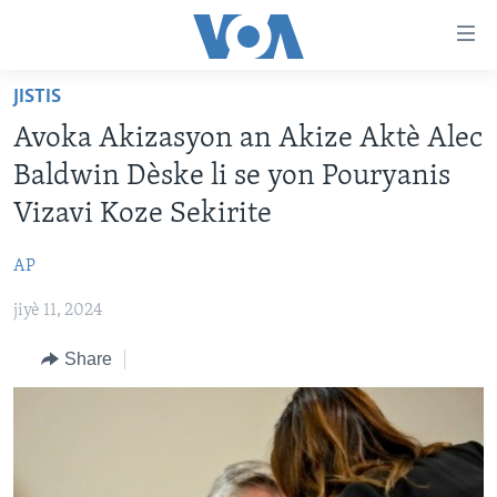
Accessibility
links
Skip
JISTIS
to
AYITI
Avoka Akizasyon an Akize Aktè Alec
main
LÈZETAZINI
content
Baldwin Dèske li se yon Pouryanis
AMERIK LATIN
Skip
Vizavi Koze Sekirite
to
ENTÈNASYONAL
main
AP
VIDEO
Navigation
Skip
jiyè 11, 2024
FLASHPOINT IKRÈN
to
Share
Search
Learning English
SUIV NOU