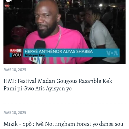
MAS 10, 2025
HMI: Festival Madan Gougous Rasanble Kek
Pami pi Gwo Atis Ayisyen yo
MAS 10, 2025
Mizik - Spò : Jwè Nottingham Forest yo danse sou