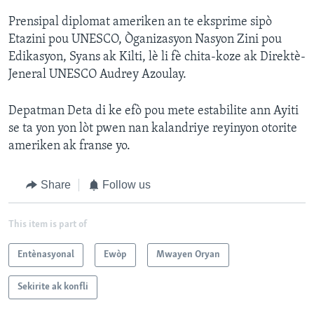
Prensipal diplomat ameriken an te eksprime sipò
Etazini pou UNESCO, Òganizasyon Nasyon Zini pou
Edikasyon, Syans ak Kilti, lè li fè chita-koze ak Direktè-
Jeneral UNESCO Audrey Azoulay.
Depatman Deta di ke efò pou mete estabilite ann Ayiti
se ta yon yon lòt pwen nan kalandriye reyinyon otorite
ameriken ak franse yo.
Share
Follow us
This item is part of
Entènasyonal
Ewòp
Mwayen Oryan
Sekirite ak konfli