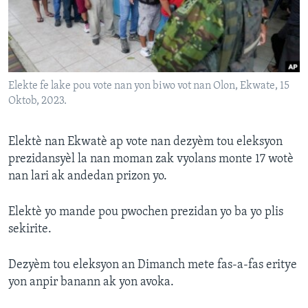
Languages
Elekte fe lake pou vote nan yon biwo vot nan Olon, Ekwate, 15
Oktob, 2023.
Elektè nan Ekwatè ap vote nan dezyèm tou eleksyon
prezidansyèl la nan moman zak vyolans monte 17 wotè
nan lari ak andedan prizon yo.
Elektè yo mande pou pwochen prezidan yo ba yo plis
sekirite.
Dezyèm tou eleksyon an Dimanch mete fas-a-fas eritye
yon anpir banann ak yon avoka.