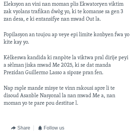
Eleksyon an vini nan moman plis Ekwatoryen viktim
zak vyolans trafikan dwòg yo, ki te komanse sa gen 3
zan desa, e ki entansifye nan mwad Out la.
Popilasyon an toujou ap veye epi limite konbyen fwa yo
kite kay yo.
Kèlkeswa kandida ki ranpòte la viktwa pral dirije peyi
a sèlman jiska mwad Me 2025, ki se dat manda
Prezidan Guillermo Lasso a sipoze pran fen.
Nap raple mande misye te vinn rakousi apre li te
disoud Asanble Nasyonal la nan mwad Me a, nan
moman yo te pare pou destitue l.
Share
Follow us