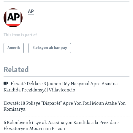
AP
This item is part of
Amerik
Eleksyon ak kanpay
Related
Ekwatè Deklare 3 Jounen Dèy Nasyonal Apre Asasina
Kandida Prezidansyèl Villavicencio
Ekwatè: 18 Polisye "Disparèt" Apre Yon Foul Moun Atake Yon
Komisarya
6 Kolonbyen ki Lye ak Asasina yon Kandida a la Prezidans
Ekwatoryen Mouri nan Prizon