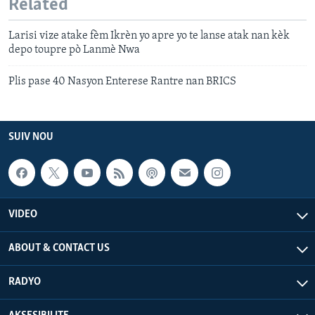
Related
Larisi vize atake fèm Ikrèn yo apre yo te lanse atak nan kèk
depo toupre pò Lanmè Nwa
Plis pase 40 Nasyon Enterese Rantre nan BRICS
SUIV NOU
VIDEO
ABOUT & CONTACT US
RADYO