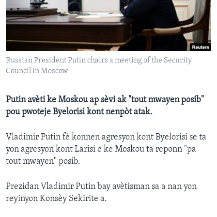
Languages
Russian President Putin chairs a meeting of the Security
Council in Moscow
Putin avèti ke Moskou ap sèvi ak "tout mwayen posib"
pou pwoteje Byelorisi kont nenpòt atak.
Vladimir Putin fè konnen agresyon kont Byelorisi se ta
yon agresyon kont Larisi e ke Moskou ta reponn "pa
tout mwayen" posib.
Prezidan Vladimir Putin bay avètisman sa a nan yon
reyinyon Konsèy Sekirite a.