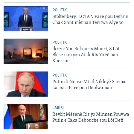
POLITIK
Stoltenberg: LOTAN Pare pou Defann
Chak Santimèt nan Teritwa Alye yo
POLITIK
Ikrèn: Yon Sekouris Mouri, 8 Lòt
Blese nan yon Atak Ris Yo Fè nan
Kherson
POLITIK
Putin di Nouvo Misil Nikleyè Sarmat
Larisi a Pare pou Deplwaman
LARISI
Revòlt Mèsenè Ris yo Minnen Pouvwa
Putin e Taka Debouche sou Lòt Defi