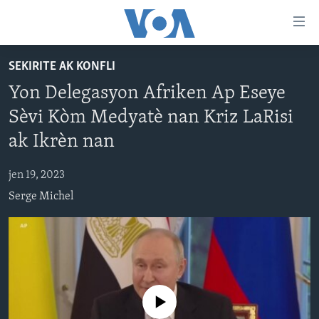
Accessibility
links
Skip
SEKIRITE AK KONFLI
to
AYITI
Yon Delegasyon Afriken Ap Eseye
main
LÈZETAZINI
content
Sèvi Kòm Medyatè nan Kriz LaRisi
AMERIK LATIN
Skip
ak Ikrèn nan
to
ENTÈNASYONAL
main
jen 19, 2023
VIDEO
Navigation
Serge Michel
Skip
FLASHPOINT IKRÈN
to
Search
Learning English
SUIV NOU
No media source currently available