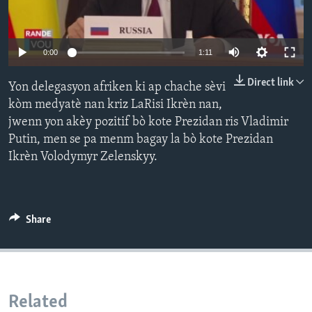
Languages
0:00
1:11
Direct link
Yon delegasyon afriken ki ap chache sèvi
kòm medyatè nan kriz LaRisi Ikrèn nan,
jwenn yon akèy pozitif bò kote Prezidan ris Vladimir
Putin, men se pa menm bagay la bò kote Prezidan
Ikrèn Volodymyr Zelenskyy.
Share
Related