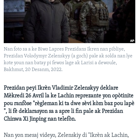
Languages
Nan foto sa a ke Biwo Lapres Prezidans Ikren nan pibliye,
Prezidan Volodymyr Zelenskyy (a goch) pale ak solda nan lye
kote youn nan batay pi fewos lage ak Larisi a dewoule,
Bakhmut, 20 Desanm, 2022.
Prezidan peyi Ikrèn Vladimir Zelenskyy deklare
Mèkredi 26 Avril la ke Lachin reprezante yon opòtinite
pou ranfòse "règleman ki ta dwe sèvi kòm baz pou lapè
", li fè deklarasyon sa a apre li fin pale ak Prezidan
Chinwa Xi Jinping nan telefòn.
Nan yon mesaj videyo, Zelenskiy di "Ikrèn ak Lachin,