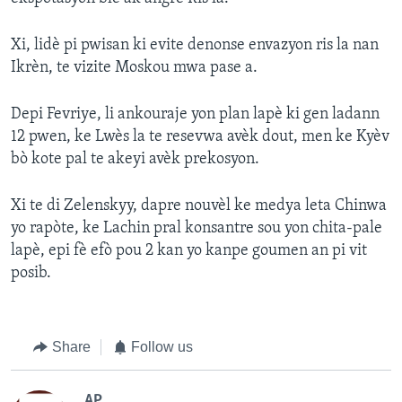
Xi, lidè pi pwisan ki evite denonse envazyon ris la nan
Ikrèn, te vizite Moskou mwa pase a.
Depi Fevriye, li ankouraje yon plan lapè ki gen ladann
12 pwen, ke Lwès la te resevwa avèk dout, men ke Kyèv
bò kote pal te akeyi avèk prekosyon.
Xi te di Zelenskyy, dapre nouvèl ke medya leta Chinwa
yo rapòte, ke Lachin pral konsantre sou yon chita-pale
lapè, epi fè efò pou 2 kan yo kanpe goumen an pi vit
posib.
Share
Follow us
AP