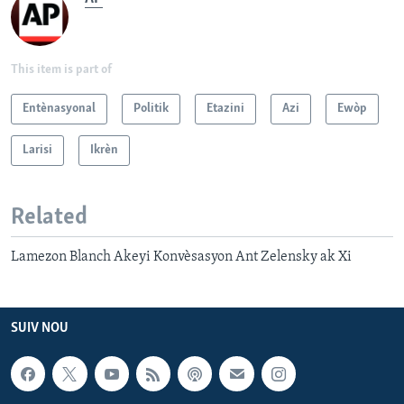
This item is part of
Entènasyonal
Politik
Etazini
Azi
Ewòp
Larisi
Ikrèn
Related
Lamezon Blanch Akeyi Konvèsasyon Ant Zelensky ak Xi
SUIV NOU