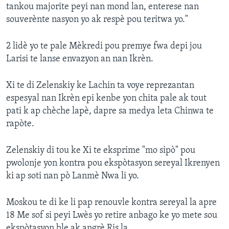
tankou majorite peyi nan mond lan, enterese nan
souverènte nasyon yo ak respè pou teritwa yo."
2 lidè yo te pale Mèkredi pou premye fwa depi jou
Larisi te lanse envazyon an nan Ikrèn.
Xi te di Zelenskiy ke Lachin ta voye reprezantan
espesyal nan Ikrèn epi kenbe yon chita pale ak tout
pati k ap chèche lapè, dapre sa medya leta Chinwa te
rapòte.
Zelenskiy di tou ke Xi te eksprime "mo sipò" pou
pwolonje yon kontra pou ekspòtasyon sereyal Ikrenyen
ki ap soti nan pò Lanmè Nwa li yo.
Moskou te di ke li pap renouvle kontra sereyal la apre
18 Me sof si peyi Lwès yo retire anbago ke yo mete sou
ekspòtasyon ble ak angrè Ris la.