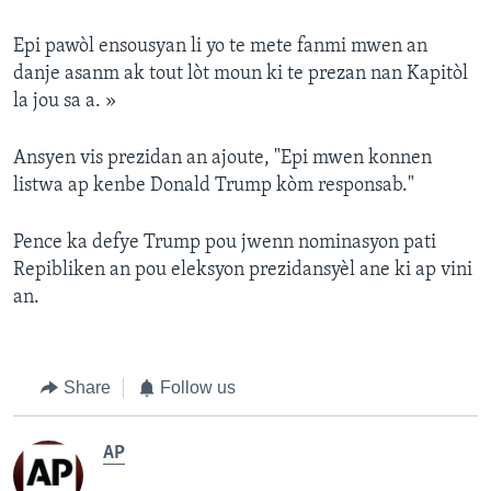
Epi pawòl ensousyan li yo te mete fanmi mwen an
danje asanm ak tout lòt moun ki te prezan nan Kapitòl
la jou sa a. »
Ansyen vis prezidan an ajoute, "Epi mwen konnen
listwa ap kenbe Donald Trump kòm responsab."
Pence ka defye Trump pou jwenn nominasyon pati
Repibliken an pou eleksyon prezidansyèl ane ki ap vini
an.
Share
Follow us
AP