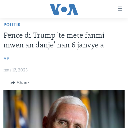
Accessibility
links
Skip
POLITIK
to
AYITI
Pence di Trump 'te mete fanmi
main
LÈZETAZINI
content
mwen an danje' nan 6 janvye a
AMERIK LATIN
Skip
to
AP
ENTÈNASYONAL
main
mas 13, 2023
VIDEO
Navigation
Skip
FLASHPOINT IKRÈN
Share
to
Search
Learning English
SUIV NOU