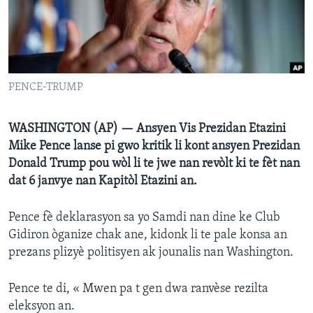
Languages
PENCE-TRUMP
WASHINGTON (AP) — Ansyen Vis Prezidan Etazini
Mike Pence lanse pi gwo kritik li kont ansyen Prezidan
Donald Trump pou wòl li te jwe nan revòlt ki te fèt nan
dat 6 janvye nan Kapitòl Etazini an.
Pence fè deklarasyon sa yo Samdi nan dine ke Club
Gidiron òganize chak ane, kidonk li te pale konsa an
prezans plizyè politisyen ak jounalis nan Washington.
Pence te di, « Mwen pa t gen dwa ranvèse rezilta
eleksyon an.