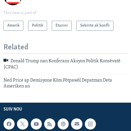
This item is part of
Amerik
Politik
Etazini
Sekirite ak konfli
Related
Donald Trump nan Konferans Aksyon Politik Konsèvatè
(CPAC)
Ned Price ap Demisyone Kòm Pòtpawòl Depatman Deta
Ameriken an
SUIV NOU