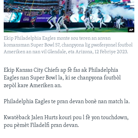
Languages
Ekip Philadelphia Eagles monte sou teren an anvan
komansman Super Bowl 57, chanpyona lig pwofesyonel foutbol
Ameriken an nan vil Glendale, eta Arizona, 12 Febriye 2023.
Ekip Kansas City Chiefs ap fè fas ak Philadelphia
Eagles nan Super Bowl la, ki se chanpyona foutbòl
zepòl kare Ameriken an.
Philadelphia Eagles te pran devan bonè nan match la.
Kwatèback Jalen Hurts kouri pou l fè yon touchdown,
pou pèmèt Filadelfi pran devan.