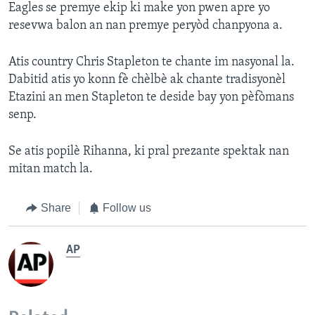
Eagles se premye ekip ki make yon pwen apre yo
resevwa balon an nan premye peryòd chanpyona a.
Atis country Chris Stapleton te chante im nasyonal la.
Dabitid atis yo konn fè chèlbè ak chante tradisyonèl
Etazini an men Stapleton te deside bay yon pèfòmans
senp.
Se atis popilè Rihanna, ki pral prezante spektak nan
mitan match la.
Share
Follow us
AP