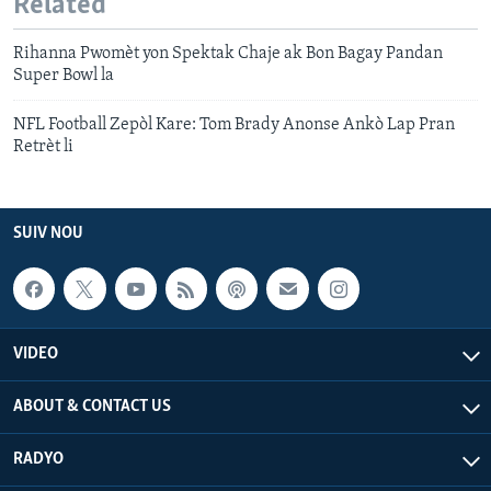
Related
Rihanna Pwomèt yon Spektak Chaje ak Bon Bagay Pandan
Super Bowl la
NFL Football Zepòl Kare: Tom Brady Anonse Ankò Lap Pran
Retrèt li
SUIV NOU
VIDEO
ABOUT & CONTACT US
RADYO