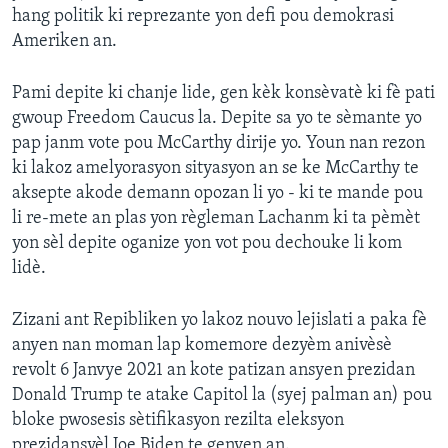
hang politik ki reprezante yon defi pou demokrasi
Ameriken an.
Pami depite ki chanje lide, gen kèk konsèvatè ki fè pati
gwoup Freedom Caucus la. Depite sa yo te sèmante yo
pap janm vote pou McCarthy dirije yo. Youn nan rezon
ki lakoz amelyorasyon sityasyon an se ke McCarthy te
aksepte akode demann opozan li yo - ki te mande pou
li re-mete an plas yon règleman Lachanm ki ta pèmèt
yon sèl depite oganize yon vot pou dechouke li kom
lidè.
Zizani ant Repibliken yo lakoz nouvo lejislati a paka fè
anyen nan moman lap komemore dezyèm anivèsè
revolt 6 Janvye 2021 an kote patizan ansyen prezidan
Donald Trump te atake Capitol la (syej palman an) pou
bloke pwosesis sètifikasyon rezilta eleksyon
prezidansyèl Joe Biden te genyen an.