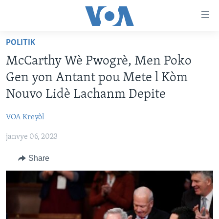
Accessibility
links
Skip
POLITIK
to
AYITI
McCarthy Wè Pwogrè, Men Poko
main
LÈZETAZINI
content
Gen yon Antant pou Mete l Kòm
AMERIK LATIN
Skip
Nouvo Lidè Lachanm Depite
to
ENTÈNASYONAL
main
VOA Kreyòl
VIDEO
Navigation
Skip
janvye 06, 2023
FLASHPOINT IKRÈN
to
Share
Search
Learning English
SUIV NOU