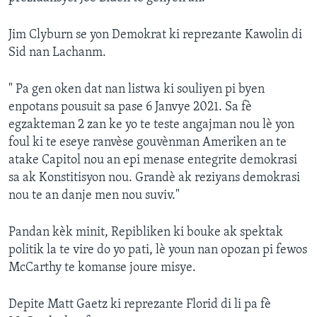
Jim Clyburn se yon Demokrat ki reprezante Kawolin di
Sid nan Lachanm.
" Pa gen oken dat nan listwa ki souliyen pi byen
enpotans pousuit sa pase 6 Janvye 2021. Sa fè
egzakteman 2 zan ke yo te teste angajman nou lè yon
foul ki te eseye ranvèse gouvènman Ameriken an te
atake Capitol nou an epi menase entegrite demokrasi
sa ak Konstitisyon nou. Grandè ak reziyans demokrasi
nou te an danje men nou suviv."
Pandan kèk minit, Repibliken ki bouke ak spektak
politik la te vire do yo pati, lè youn nan opozan pi fewos
McCarthy te komanse joure misye.
Depite Matt Gaetz ki reprezante Florid di li pa fè