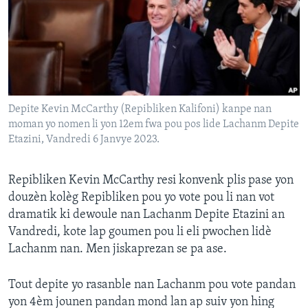
Languages
Depite Kevin McCarthy (Repibliken Kalifoni) kanpe nan
moman yo nomen li yon 12em fwa pou pos lide Lachanm Depite
Etazini, Vandredi 6 Janvye 2023.
Repibliken Kevin McCarthy resi konvenk plis pase yon
douzèn kolèg Repibliken pou yo vote pou li nan vot
dramatik ki dewoule nan Lachanm Depite Etazini an
Vandredi, kote lap goumen pou li eli pwochen lidè
Lachanm nan. Men jiskaprezan se pa ase.
Tout depite yo rasanble nan Lachanm pou vote pandan
yon 4èm jounen pandan mond lan ap suiv yon hing