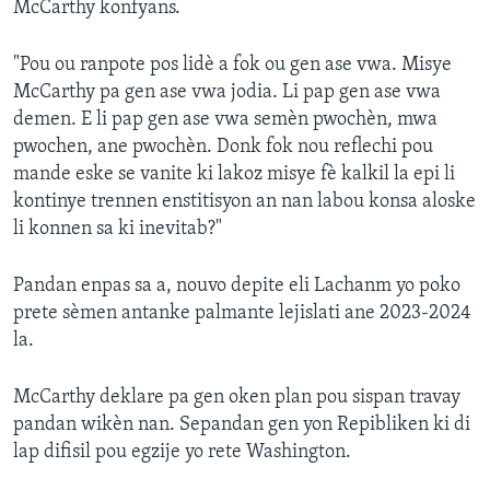
McCarthy konfyans.
"Pou ou ranpote pos lidè a fok ou gen ase vwa. Misye
McCarthy pa gen ase vwa jodia. Li pap gen ase vwa
demen. E li pap gen ase vwa semèn pwochèn, mwa
pwochen, ane pwochèn. Donk fok nou reflechi pou
mande eske se vanite ki lakoz misye fè kalkil la epi li
kontinye trennen enstitisyon an nan labou konsa aloske
li konnen sa ki inevitab?"
Pandan enpas sa a, nouvo depite eli Lachanm yo poko
prete sèmen antanke palmante lejislati ane 2023-2024
la.
McCarthy deklare pa gen oken plan pou sispan travay
pandan wikèn nan. Sepandan gen yon Repibliken ki di
lap difisil pou egzije yo rete Washington.