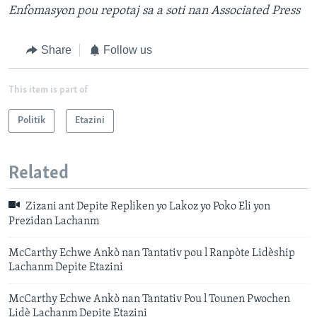
Enfomasyon pou repotaj sa a soti nan Associated Press
Share
Follow us
This item is part of
Politik
Etazini
Related
Zizani ant Depite Repliken yo Lakoz yo Poko Eli yon
Prezidan Lachanm
McCarthy Echwe Ankò nan Tantativ pou l Ranpòte Lidèship
Lachanm Depite Etazini
McCarthy Echwe Ankò nan Tantativ Pou l Tounen Pwochen
Lidè Lachanm Depite Etazini