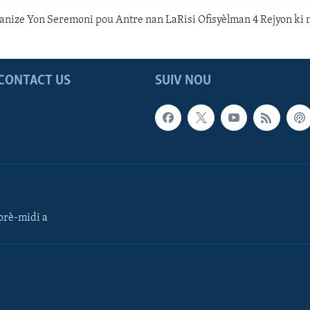
anize Yon Seremoni pou Antre nan LaRisi Ofisyèlman 4 Rejyon ki 
CONTACT US
SUIV NOU
rè-midi a