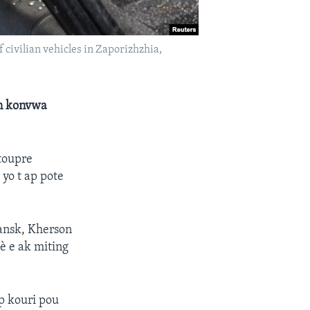
f civilian vehicles in Zaporizhzhia,
on konvwa
 toupre
 yo t ap pote
hansk, Kherson
è e ak miting
p kouri pou