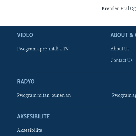
Kremlen Pral Òg
VIDEO
ABOUT & 
Pwogram aprè-midi a TV
About Us
Contact Us
RADYO
Pwogram mitan jounen an
Pwogram ap
AKSESIBILITE
Aksesibilite