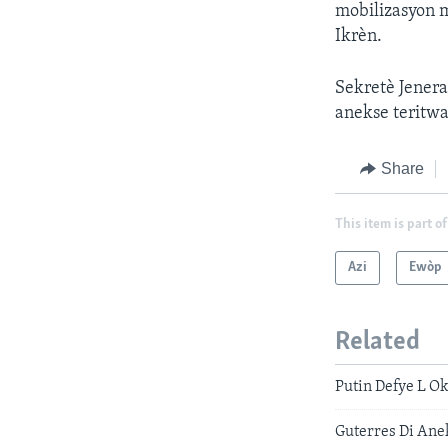
mobilizasyon m
Ikrèn.
Sekretè Jenera
anekse teritwa 
Share
This item is part of
Azi
Ewòp
Related
Putin Defye L O
Guterres Di Ane