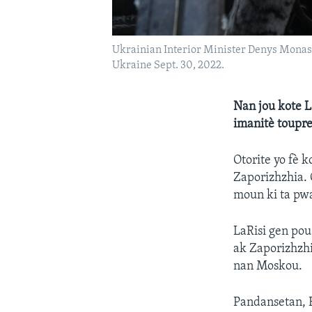
Ukrainian Interior Minister Denys Monastyrs
Ukraine Sept. 30, 2022.
Nan jou kote L
imanitè toupre
Otorite yo fè k
Zaporizhzhia. G
moun ki ta pwa
LaRisi gen pou
ak Zaporizhzhi
nan Moskou.
Pandansetan, F