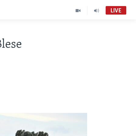
LIVE
Blese