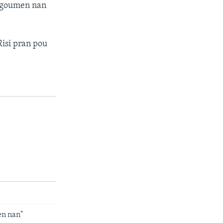
l goumen nan
Risi pran pou
èn nan"