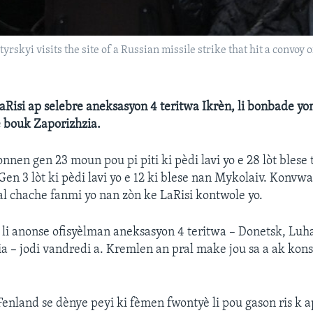
kyi visits the site of a Russian missile strike that hit a convoy o
aRisi ap selebre aneksasyon 4 teritwa Ikrèn, li bonbade y
 bouk Zaporizhzia.
onnen gen 23 moun pou pi piti ki pèdi lavi yo e 28 lòt blese
en 3 lòt ki pèdi lavi yo e 12 ki blese nan Mykolaiv. Konvwa
l chache fanmi yo nan zòn ke LaRisi kontwole yo.
 li anonse ofisyèlman aneksasyon 4 teritwa – Donetsk, Lu
a – jodi vandredi a. Kremlen an pral make jou sa a ak kons
enland se dènye peyi ki fèmen fwontyè li pou gason ris k a