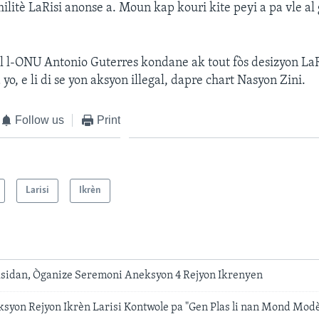
ilitè LaRisi anonse a. Moun kap kouri kite peyi a pa vle a
l l-ONU Antonio Guterres kondane ak tout fòs desizyon La
yo, e li di se yon aksyon illegal, dapre chart Nasyon Zini.
Follow us
Print
Larisi
Ikrèn
ksidan, Òganize Seremoni Aneksyon 4 Rejyon Ikrenyen
ksyon Rejyon Ikrèn Larisi Kontwole pa "Gen Plas li nan Mond Mod