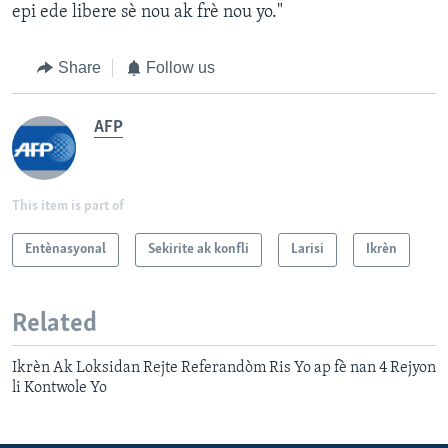
epi ede libere sè nou ak frè nou yo."
Share
Follow us
AFP
This item is part of
Entènasyonal
Sekirite ak konfli
Larisi
Ikrèn
Related
Ikrèn Ak Loksidan Rejte Referandòm Ris Yo ap fè nan 4 Rejyon
li Kontwole Yo