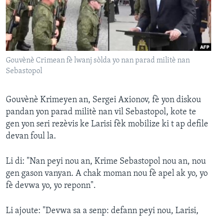
Languages
Gouvènè Crimean fè lwanj sòlda yo nan parad militè nan
Sebastopol
Gouvènè Krimeyen an, Sergei Axionov, fè yon diskou
pandan yon parad militè nan vil Sebastopol, kote te
gen yon seri rezèvis ke Larisi fèk mobilize ki t ap defile
devan foul la.
Li di: "Nan peyi nou an, Krime Sebastopol nou an, nou
gen gason vanyan. A chak moman nou fè apel ak yo, yo
fè devwa yo, yo reponn".
Li ajoute: "Devwa sa a senp: defann peyi nou, Larisi,