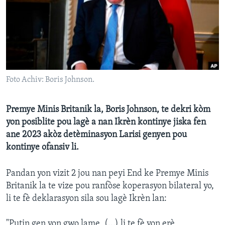
Languages
Foto Achiv: Boris Johnson.
Premye Minis Britanik la, Boris Johnson, te dekri kòm
yon posiblite pou lagè a nan Ikrèn kontinye jiska fen
ane 2023 akòz detèminasyon Larisi genyen pou
kontinye ofansiv li.
Pandan yon vizit 2 jou nan peyi End ke Premye Minis
Britanik la te vize pou ranfòse koperasyon bilateral yo,
li te fè deklarasyon sila sou lagè Ikrèn lan:
"Putin gen yon gwo lame, (...) li te fè yon erè