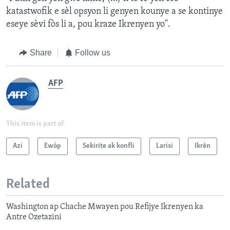
katastwofik e sèl opsyon li genyen kounye a se kontinye
eseye sèvi fòs li a, pou kraze Ikrenyen yo".
Share
Follow us
AFP
This item is part of
Azi
Ewòp
Sekirite ak konfli
Larisi
Ikrèn
Related
Washington ap Chache Mwayen pou Refijye Ikrenyen ka
Antre Ozetazini