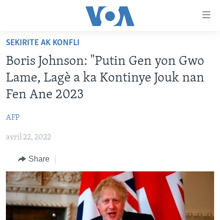
Accessibility
links
Skip
SEKIRITE AK KONFLI
to
AYITI
Boris Johnson: "Putin Gen yon Gwo
main
LÈZETAZINI
content
Lame, Lagè a ka Kontinye Jouk nan
AMERIK LATIN
Skip
Fen Ane 2023
to
ENTÈNASYONAL
main
AFP
VIDEO
Navigation
Skip
avril 22, 2022
FLASHPOINT IKRÈN
to
Share
Search
Learning English
SUIV NOU