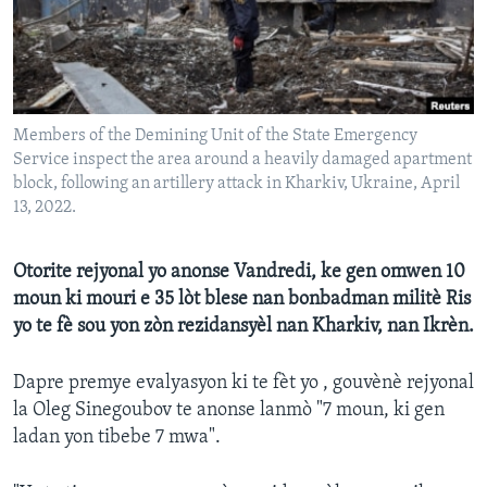
Languages
Members of the Demining Unit of the State Emergency
Service inspect the area around a heavily damaged apartment
block, following an artillery attack in Kharkiv, Ukraine, April
13, 2022.
Otorite rejyonal yo anonse Vandredi, ke gen omwen 10
moun ki mouri e 35 lòt blese nan bonbadman militè Ris
yo te fè sou yon zòn rezidansyèl nan Kharkiv, nan Ikrèn.
Dapre premye evalyasyon ki te fèt yo , gouvènè rejyonal
la Oleg Sinegoubov te anonse lanmò "7 moun, ki gen
ladan yon tibebe 7 mwa".