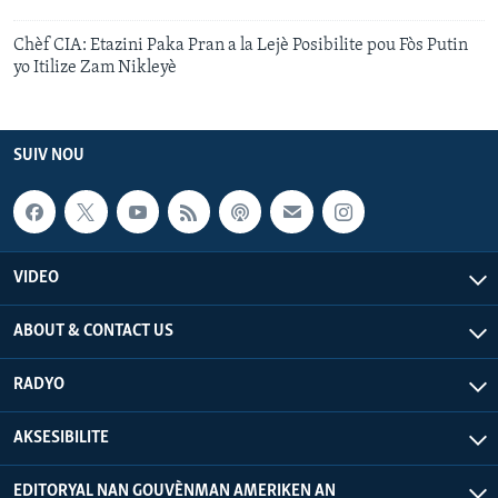
Chèf CIA: Etazini Paka Pran a la Lejè Posibilite pou Fòs Putin
yo Itilize Zam Nikleyè
SUIV NOU
VIDEO
ABOUT & CONTACT US
RADYO
AKSESIBILITE
EDITORYAL NAN GOUVÈNMAN AMERIKEN AN