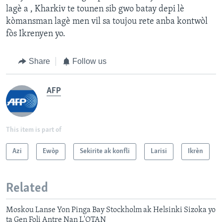
lagè a , Kharkiv te tounen sib gwo batay depi lè
kòmansman lagè men vil sa toujou rete anba kontwòl
fòs Ikrenyen yo.
Share
Follow us
AFP
This item is part of
Azi
Ewòp
Sekirite ak konfli
Larisi
Ikrèn
Related
Moskou Lanse Yon Pinga Bay Stockholm ak Helsinki Sizoka yo
ta Gen Foli Antre Nan L'OTAN