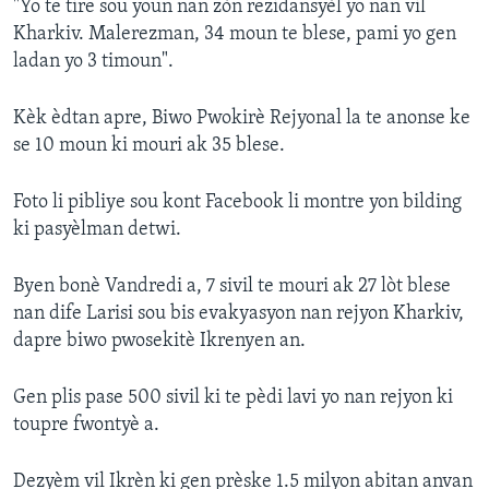
"Yo te tire sou youn nan zòn rezidansyèl yo nan vil
Kharkiv. Malerezman, 34 moun te blese, pami yo gen
ladan yo 3 timoun".
Kèk èdtan apre, Biwo Pwokirè Rejyonal la te anonse ke
se 10 moun ki mouri ak 35 blese.
Foto li pibliye sou kont Facebook li montre yon bilding
ki pasyèlman detwi.
Byen bonè Vandredi a, 7 sivil te mouri ak 27 lòt blese
nan dife Larisi sou bis evakyasyon nan rejyon Kharkiv,
dapre biwo pwosekitè Ikrenyen an.
Gen plis pase 500 sivil ki te pèdi lavi yo nan rejyon ki
toupre fwontyè a.
Dezyèm vil Ikrèn ki gen prèske 1.5 milyon abitan anvan