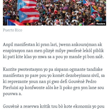
Languages
Puerto Rico
Anpil manifestan ki pran lari, jwenn ankourajman ak
enspirasyon nan men plizyè milye pwofesè lekòl piblik
ki pati kite klas yo mwa sa a pou yo mande pi bon salè.
Kantite pwotestasyon yo pa sispann ogmante tandiske
manifestan yo pare pou yo komèt dezobeyisans sivil, sa
ki reprezante youn nan pi gwo defi Gouvènè Pedro
Pierluisi ap konfwonte alòs ke li poko gen yon lane sou
pouvwa a.
Gouvènè a resevwa kritik tou bò kote ekonomis yo pou