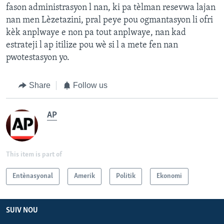
fason administrasyon l nan, ki pa tèlman resevwa lajan
nan men Lèzetazini, pral peye pou ogmantasyon li ofri
kèk anplwaye e non pa tout anplwaye, nan kad
estrateji l ap itilize pou wè si l a mete fen nan
pwotestasyon yo.
Share
Follow us
AP
This item is part of
Entènasyonal
Amerik
Politik
Ekonomi
SUIV NOU