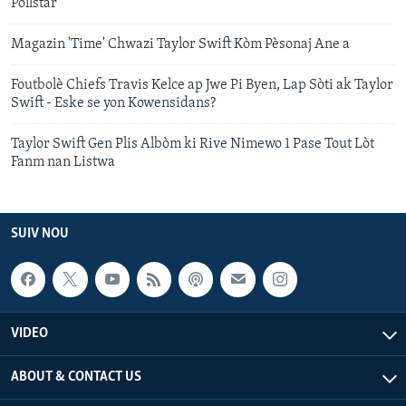
Pollstar
Magazin 'Time' Chwazi Taylor Swift Kòm Pèsonaj Ane a
Foutbolè Chiefs Travis Kelce ap Jwe Pi Byen, Lap Sòti ak Taylor
Swift - Eske se yon Kowensidans?
Taylor Swift Gen Plis Albòm ki Rive Nimewo 1 Pase Tout Lòt
Fanm nan Listwa
SUIV NOU
VIDEO
ABOUT & CONTACT US