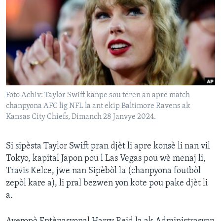
Languages
Foto Achiv: Taylor Swift kanpe sou teren an apre match
chanpyona AFC lig NFL la ant ekip Baltimore Ravens ak
Kansas City Chiefs, Dimanch 28 Janvye 2024.
Si sipèsta Taylor Swift pran djèt li apre konsè li nan vil
Tokyo, kapital Japon pou l Las Vegas pou wè menaj li,
Travis Kelce, jwe nan Sipèbòl la (chanpyona foutbòl
zepòl kare a), li pral bezwen yon kote pou pake djèt li
a.