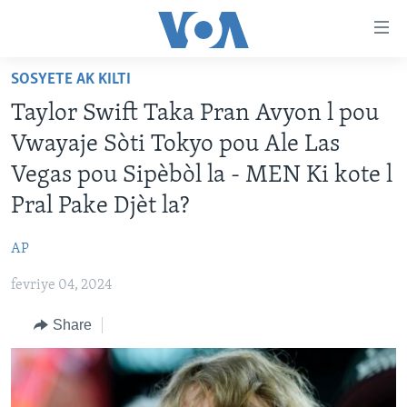
Accessibility
links
Skip
SOSYETE AK KILTI
to
AYITI
Taylor Swift Taka Pran Avyon l pou
main
LÈZETAZINI
content
Vwayaje Sòti Tokyo pou Ale Las
AMERIK LATIN
Skip
Vegas pou Sipèbòl la - MEN Ki kote l
to
ENTÈNASYONAL
Pral Pake Djèt la?
main
VIDEO
Navigation
AP
Skip
FLASHPOINT IKRÈN
to
fevriye 04, 2024
Search
Learning English
Share
SUIV NOU