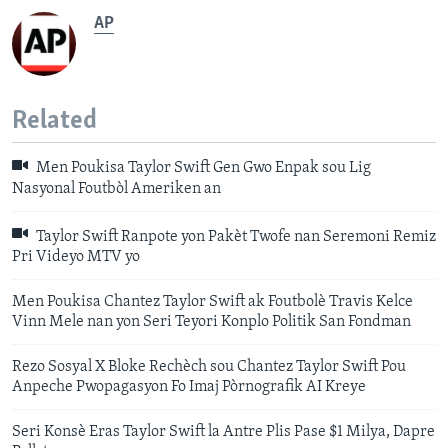
AP
Related
Men Poukisa Taylor Swift Gen Gwo Enpak sou Lig
Nasyonal Foutbòl Ameriken an
Taylor Swift Ranpote yon Pakèt Twofe nan Seremoni Remiz
Pri Videyo MTV yo
Men Poukisa Chantez Taylor Swift ak Foutbolè Travis Kelce
Vinn Mele nan yon Seri Teyori Konplo Politik San Fondman
Rezo Sosyal X Bloke Rechèch sou Chantez Taylor Swift Pou
Anpeche Pwopagasyon Fo Imaj Pòrnografik AI Kreye
Seri Konsè Eras Taylor Swift la Antre Plis Pase $1 Milya, Dapre