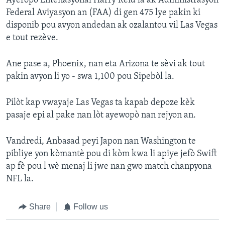
Ayeropò Entènasyonal Harry Reid la ak Administrasyon
Federal Aviyasyon an (FAA) di gen 475 lye pakin ki
disponib pou avyon andedan ak ozalantou vil Las Vegas
e tout rezève.
Ane pase a, Phoenix, nan eta Arizona te sèvi ak tout
pakin avyon li yo - swa 1,100 pou Sipebòl la.
Pilòt kap vwayaje Las Vegas ta kapab depoze kèk
pasaje epi al pake nan lòt ayewopò nan rejyon an.
Vandredi, Anbasad peyi Japon nan Washington te
pibliye yon kòmantè pou di kòm kwa li apiye jefò Swift
ap fè pou l wè menaj li jwe nan gwo match chanpyona
NFL la.
Share
Follow us