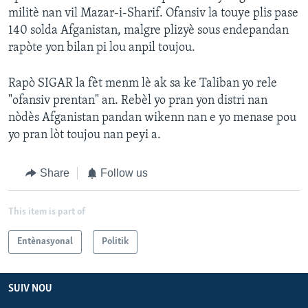
militè nan vil Mazar-i-Sharif. Ofansiv la touye plis pase
140 solda Afganistan, malgre plizyè sous endepandan
rapòte yon bilan pi lou anpil toujou.
Rapò SIGAR la fèt menm lè ak sa ke Taliban yo rele
"ofansiv prentan" an. Rebèl yo pran yon distri nan
nòdès Afganistan pandan wikenn nan e yo menase pou
yo pran lòt toujou nan peyi a.
Share
Follow us
This item is part of
Entènasyonal
Politik
SUIV NOU