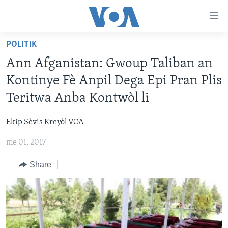
Accessibility
links
Skip
POLITIK
to
AYITI
Ann Afganistan: Gwoup Taliban an
main
LÈZETAZINI
content
Kontinye Fè Anpil Dega Epi Pran Plis
AMERIK LATIN
Skip
Teritwa Anba Kontwòl li
to
ENTÈNASYONAL
main
Ekip Sèvis Kreyòl VOA
VIDEO
Navigation
Skip
me 01, 2017
FLASHPOINT IKRÈN
to
Share
Search
Learning English
SUIV NOU