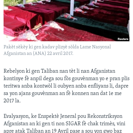
Languages
Pakèt sèkèy ki gen kadav plizyè sòlda Lame Nasyonal
Afganistan an (ANA) 22 avril 2017.
Rebelyon ki gen Taliban nan tèt li nan Afganistan
kontinye fè anpil dega sou fòs gouvènman yo e pran plis
teritwa anba kontwòl li oubyen anba enfliyans li, dapre
sa yon ajans gouvènman an fè konnen nan dat 1e me
2017 la.
Evalyasyon, ke Enspektè Jeneral pou Rekonstriksyon
Afganistan an ki gen ti non SIGAR fè chak trimès, vini
apre atak Taliban an 19 Avril pase a sou yon gwo baz