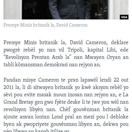
Languages
Premye Minis britanik la, David Cameron
Premye Minis britanik la, David Cameron, deklare
pwogrè rebèl yo nan vil Tripoli, kapital Libi, ede
"Revolisyon Prentan Arab la” nan Mwayen Oryan an
tabli kòmansman demokrasi nan rejyon an.
Pandan misye Cameron te pran lapawòl lendi 22 out
2011 la, li di sitwayen britanik yo kwè aksyon rebèl yo
sèvi pou evite masak moun inosan nan rejyon an, e La
Grand Bretay gen gwo fyète deske li te jwe yon wòl nan
revolisyon libyèn nan. Chèf gouvènman britanik la
ajoute anvan lontan Lond pral an mezi pou l debloke
byen ak pwopriyete gouvènman libyen an, dekwa pou
pèp libyen an kapab itilize yo.