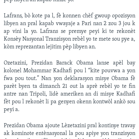
Lafrans, bò kote pa l, fè konnen chèf gwoup opozisyon
libyen an pral kapab vwayaje a Pari nan 2 zou 3 jou k
ap vini la yo. Lafrans se premye peyi ki te rekonèt
Konsèy Nasyonal Tranzisyon rebèl yo te mete sou pye a,
kòm reprezantan lejitim pèp libyen an.
Ozetazini, Prezidan Barack Obama lanse apèl bay
kolonel Mohammar Kadhafi pou l “kite pouvwa a yon
fwa pou tout.” Nan yon deklarasyon misye Obama fè
parèt byen ta dimanch 21 out la aprè rebèl yo te fin
antre nan Tripoli, lidè ameriken an di misye Kadhafi
fèt pou l rekonèt li pa genyen okenn kontwòl ankò sou
peyi a.
Prezidan Obama ajoute Lèzetazini pral kontinye travay
ak kominote entènasyonal la pou apiye yon tranzisyon