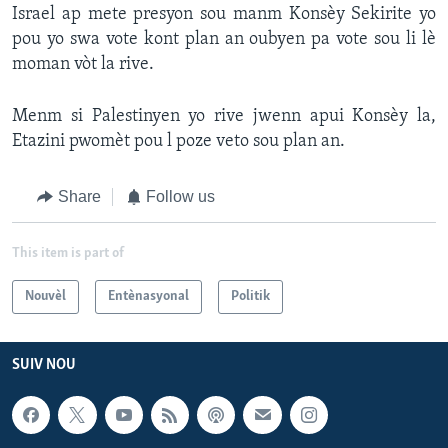
Israel ap mete presyon sou manm Konsèy Sekirite yo
pou yo swa vote kont plan an oubyen pa vote sou li lè
moman vòt la rive.
Menm si Palestinyen yo rive jwenn apui Konsèy la,
Etazini pwomèt pou l poze veto sou plan an.
Share
Follow us
This item is part of
Nouvèl
Entènasyonal
Politik
SUIV NOU