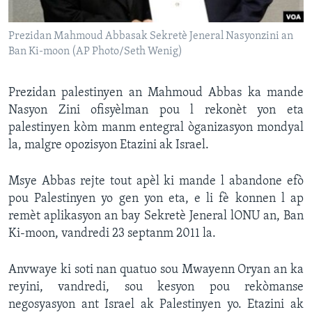
Languages
Prezidan Mahmoud Abbasak Sekretè Jeneral Nasyonzini an
Ban Ki-moon (AP Photo/Seth Wenig)
Prezidan palestinyen an Mahmoud Abbas ka mande
Nasyon Zini ofisyèlman pou l rekonèt yon eta
palestinyen kòm manm entegral òganizasyon mondyal
la, malgre opozisyon Etazini ak Israel.
Msye Abbas rejte tout apèl ki mande l abandone efò
pou Palestinyen yo gen yon eta, e li fè konnen l ap
remèt aplikasyon an bay Sekretè Jeneral lONU an, Ban
Ki-moon, vandredi 23 septanm 2011 la.
Anvwaye ki soti nan quatuo sou Mwayenn Oryan an ka
reyini, vandredi, sou kesyon pou rekòmanse
negosyasyon ant Israel ak Palestinyen yo. Etazini ak