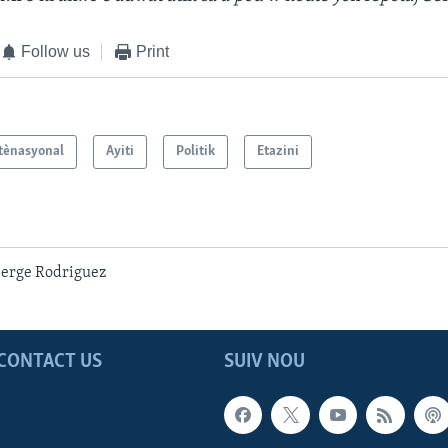
Follow us
Print
tènasyonal
Ayiti
Politik
Etazini
Serge Rodriguez
CONTACT US
SUIV NOU