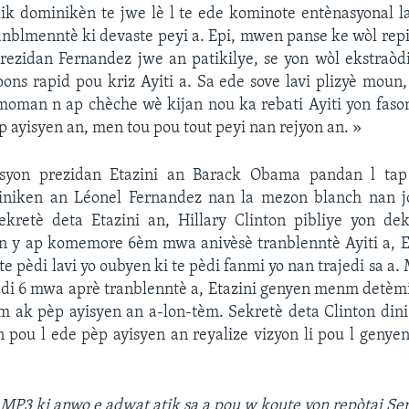
ik dominikèn te jwe lè l te ede kominote entènasyonal la
ranblmenntè ki devaste peyi a. Epi, mwen panse ke wòl re
rezidan Fernandez jwe an patikilye, se yon wòl ekstraòdi
epons rapid pou kriz Ayiti a. Sa ede sove lavi plizyè moun, 
moman n ap chèche wè kijan nou ka rebati Ayiti yon faso
 ayisyen an, men tou pou tout peyi nan rejyon an. »
asyon prezidan Etazini an Barack Obama pandan l tap
niken an Léonel Fernandez nan la mezon blanch nan j
ekretè deta Etazini an, Hillary Clinton pibliye yon dek
 y ap komemore 6èm mwa anivèsè tranblenntè Ayiti a, Et
te pèdi lavi yo oubyen ki te pèdi fanmi yo nan trajedi sa a
l di 6 mwa aprè tranblenntè a, Etazini genyen menm detèm
 ak pèp ayisyen an a-lon-tèm. Sekretè deta Clinton dini 
pou l ede pèp ayisyen an reyalize vizyon li pou l genye
 MP3 ki anwo e adwat atik sa a
pou w koute yon repòtaj Se