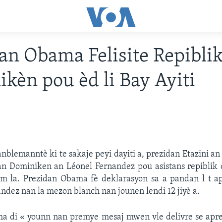
an Obama Felisite Repibli
kèn pou èd li Bay Ayiti
nblemanntè ki te sakaje peyi dayiti a, prezidan Etazini 
idan Dominiken an Léonel Fernandez pou asistans repiblik
ism la. Prezidan Obama fè deklarasyon sa a pandan l t a
ndez nan la mezon blanch nan jounen lendi 12 jiyè a.
a di « younn nan premye mesaj mwen vle delivre se ap