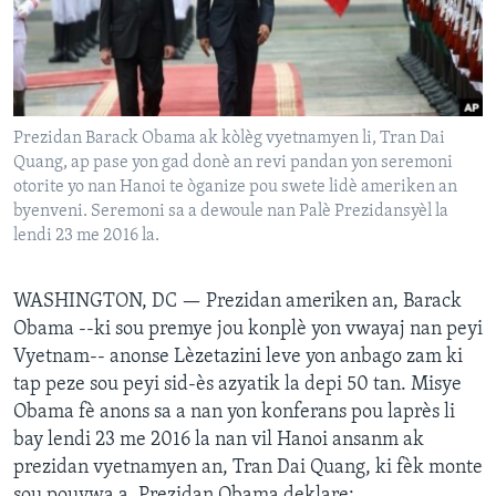
Languages
Prezidan Barack Obama ak kòlèg vyetnamyen li, Tran Dai
Quang, ap pase yon gad donè an revi pandan yon seremoni
otorite yo nan Hanoi te òganize pou swete lidè ameriken an
byenveni. Seremoni sa a dewoule nan Palè Prezidansyèl la
lendi 23 me 2016 la.
WASHINGTON, DC —
Prezidan ameriken an, Barack
Obama --ki sou premye jou konplè yon vwayaj nan peyi
Vyetnam-- anonse Lèzetazini leve yon anbago zam ki
tap peze sou peyi sid-ès azyatik la depi 50 tan. Misye
Obama fè anons sa a nan yon konferans pou laprès li
bay lendi 23 me 2016 la nan vil Hanoi ansanm ak
prezidan vyetnamyen an, Tran Dai Quang, ki fèk monte
sou pouvwa a. Prezidan Obama deklare: