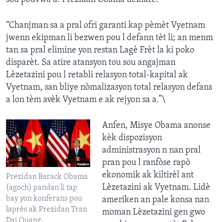
“Chanjman sa a pral ofri garanti kap pèmèt Vyetnam
jwenn ekipman li bezwen pou l defann tèt li; an menm
tan sa pral elimine yon restan Lagè Frèt la ki poko
disparèt. Sa atire atansyon tou sou angajman
Lèzetazini pou l retabli relasyon total-kapital ak
Vyetnam, san bliye nòmalizasyon total relasyon defans
a lon tèm avèk Vyetnam e ak rejyon sa a.”\
Anfen, Misye Obama anonse
kèk dispozisyon
administrasyon n nan pral
pran pou l ranfòse rapò
ekonomik ak kiltirèl ant
Prezidan Barack Obama
Lèzetazini ak Vyetnam. Lidè
(agoch) pandan li tap
bay yon konferans pou
ameriken an pale konsa nan
laprès ak Prezidan Tran
moman Lèzetazini gen gwo
Dai Quang.