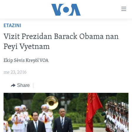
Accessibility
links
Skip
ETAZINI
to
AYITI
Vizit Prezidan Barack Obama nan
main
LÈZETAZINI
content
Peyi Vyetnam
AMERIK LATIN
Skip
to
Ekip Sèvis Kreyòl VOA
ENTÈNASYONAL
main
me 23, 2016
VIDEO
Navigation
Skip
FLASHPOINT IKRÈN
Share
to
Search
Learning English
SUIV NOU