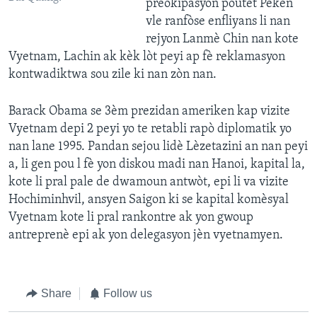
preokipasyon poutèt Peken
vle ranfòse enfliyans li nan
rejyon Lanmè Chin nan kote
Vyetnam, Lachin ak kèk lòt peyi ap fè reklamasyon
kontwadiktwa sou zile ki nan zòn nan.
Barack Obama se 3èm prezidan ameriken kap vizite
Vyetnam depi 2 peyi yo te retabli rapò diplomatik yo
nan lane 1995. Pandan sejou lidè Lèzetazini an nan peyi
a, li gen pou l fè yon diskou madi nan Hanoi, kapital la,
kote li pral pale de dwamoun antwòt, epi li va vizite
Hochiminhvil, ansyen Saigon ki se kapital komèsyal
Vyetnam kote li pral rankontre ak yon gwoup
antreprenè epi ak yon delegasyon jèn vyetnamyen.
Share
Follow us