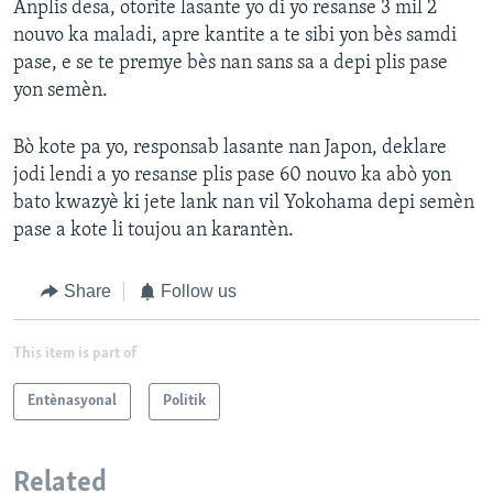
Anplis desa, otorite lasante yo di yo resanse 3 mil 2
nouvo ka maladi, apre kantite a te sibi yon bès samdi
pase, e se te premye bès nan sans sa a depi plis pase
yon semèn.
Bò kote pa yo, responsab lasante nan Japon, deklare
jodi lendi a yo resanse plis pase 60 nouvo ka abò yon
bato kwazyè ki jete lank nan vil Yokohama depi semèn
pase a kote li toujou an karantèn.
Share
Follow us
This item is part of
Entènasyonal
Politik
Related