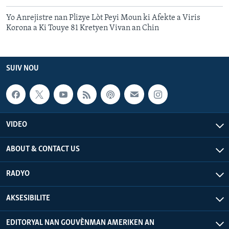
Yo Anrejistre nan Plizye Lòt Peyi Moun ki Afekte a Viris
Korona a Ki Touye 81 Kretyen Vivan an Chin
SUIV NOU
VIDEO
ABOUT & CONTACT US
RADYO
AKSESIBILITE
EDITORYAL NAN GOUVÈNMAN AMERIKEN AN