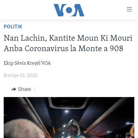
Accessibility
links
Skip
POLITIK
to
AYITI
Nan Lachin, Kantite Moun Ki Mouri
main
LÈZETAZINI
content
Anba Coronavirus la Monte a 908
AMERIK LATIN
Skip
to
Ekip Sèvis Kreyòl VOA
ENTÈNASYONAL
main
fevriye 10, 2020
VIDEO
Navigation
Skip
FLASHPOINT IKRÈN
Share
to
Search
Learning English
SUIV NOU