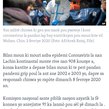
Languages
Yon militè chinwa ki gen yon mask pou pwoteje l kont
coronavirus la pandan lap bay enstriksyon pou moun kite vil
Wuhan. Chin: 2 fevriye 2020 (Foto: AP/Arek Rataj, File)
Bilan moun ki mouri anba epidemi Coronaviris la nan
Lachin kontinantal monte rive nan 908 kounye a,
konsa kantite a depase bilan moun ki te peri pandan
pandemi grip poul la ant ane 2002 e 2003 yo, dapre sa
responsab chinwa yo rapòte dimanch 8 fevroye 2020
an.
Komisyon nasyonal sante piblik nasyon azyatik la fè
konnen yo anrejistre 97 ka lanmò pou sèl yè dimach la .