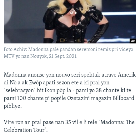
Languages
Foto Achiv: Madonna pale pandan seremoni remiz pri videyo
MTV yo nan Nouyok, 21 Sept. 2021.
Madonna anonse yon nouvo seri spektak atrave Amerik
di Nò a ak Ewòp apati sezon ete a ki pral yon
"selebrasyon" hit ikon pòp la - pami yo 38 chante ki te
pami 100 chante pi popile Ozetazini magazin Billboard
pibliye.
Vire ron an pral pase nan 35 vil e li rele "Madonna: The
Celebration Tour".