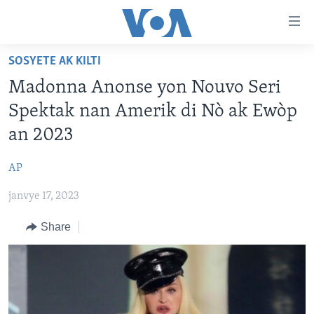
Accessibility
links
Skip
SOSYETE AK KILTI
to
AYITI
Madonna Anonse yon Nouvo Seri
main
LÈZETAZINI
content
Spektak nan Amerik di Nò ak Ewòp
AMERIK LATIN
Skip
an 2023
to
ENTÈNASYONAL
main
AP
VIDEO
Navigation
Skip
janvye 17, 2023
FLASHPOINT IKRÈN
to
Share
Search
Learning English
SUIV NOU